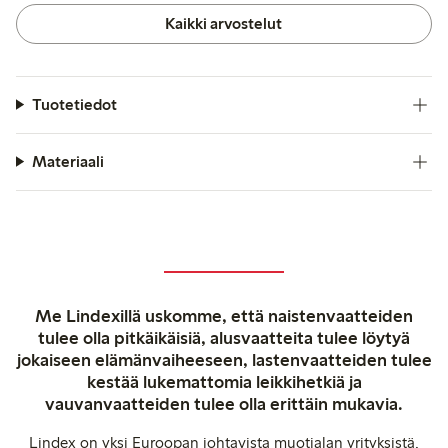
Kaikki arvostelut
Tuotetiedot
Materiaali
Me Lindexillä uskomme, että naistenvaatteiden
tulee olla pitkäikäisiä, alusvaatteita tulee löytyä
jokaiseen elämänvaiheeseen, lastenvaatteiden tulee
kestää lukemattomia leikkihetkiä ja
vauvanvaatteiden tulee olla erittäin mukavia.
Lindex on yksi Euroopan johtavista muotialan yrityksistä,