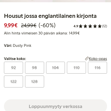
Housut jossa englantilainen kirjonta
Alennettu hinta: 9,99 €
Normaalihinta: 24,99 €
60% alennus
9,99€
(-60%)
24,99€
4.9
(12)
Alin hinta viimeise
Alin hinta viimeisen 30 päivän aikana: 14,99€
Väri:
Dusty Pink
Valitse koko:
Koko-opas
Valitse koko:
92
98
104
110
116
122
128
Loppuunmyyty verkossa