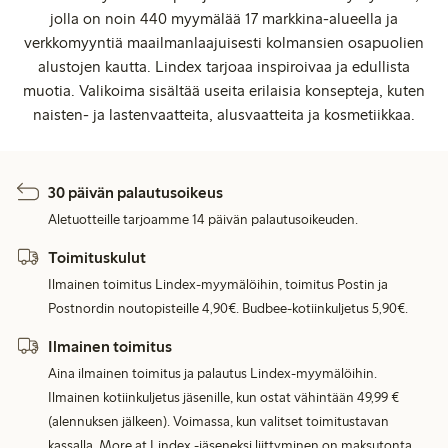
jolla on noin 440 myymälää 17 markkina-alueella ja
verkkomyyntiä maailmanlaajuisesti kolmansien osapuolien
alustojen kautta. Lindex tarjoaa inspiroivaa ja edullista
muotia. Valikoima sisältää useita erilaisia konsepteja, kuten
naisten- ja lastenvaatteita, alusvaatteita ja kosmetiikkaa.
30 päivän palautusoikeus
Aletuotteille tarjoamme 14 päivän palautusoikeuden.
Toimituskulut
Ilmainen toimitus Lindex-myymälöihin, toimitus Postin ja
Postnordin noutopisteille 4,90€. Budbee-kotiinkuljetus 5,90€.
Ilmainen toimitus
Aina ilmainen toimitus ja palautus Lindex-myymälöihin.
Ilmainen kotiinkuljetus jäsenille, kun ostat vähintään 49,99 €
(alennuksen jälkeen). Voimassa, kun valitset toimitustavan
kassalla. More at Lindex -jäseneksi liittyminen on maksutonta.