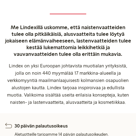
Me Lindexillä uskomme, että naistenvaatteiden
tulee olla pitkäikäisiä, alusvaatteita tulee löytyä
jokaiseen elämänvaiheeseen, lastenvaatteiden tulee
kestää lukemattomia leikkihetkiä ja
vauvanvaatteiden tulee olla erittäin mukavia.
Lindex on yksi Euroopan johtavista muotialan yrityksistä,
jolla on noin 440 myymälää 17 markkina-alueella ja
verkkomyyntiä maailmanlaajuisesti kolmansien osapuolien
alustojen kautta. Lindex tarjoaa inspiroivaa ja edullista
muotia. Valikoima sisältää useita erilaisia konsepteja, kuten
naisten- ja lastenvaatteita, alusvaatteita ja kosmetiikkaa.
30 päivän palautusoikeus
Aletuotteille tarjoamme 14 päivän palautusoikeuden.