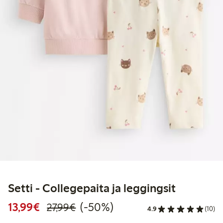
Setti - Collegepaita ja leggingsit
Alennettu hinta: 13,99 €
Normaalihinta: 27,99 €
50% alennus
13,99€
(-50%)
27,99€
4.9
(10)