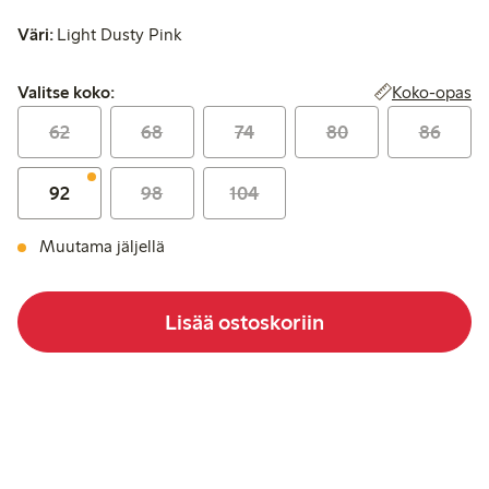
Väri:
Light Dusty Pink
Valitse koko:
Koko-opas
Valitse koko:
62
68
74
80
86
92
98
104
Muutama jäljellä
Lisää ostoskoriin