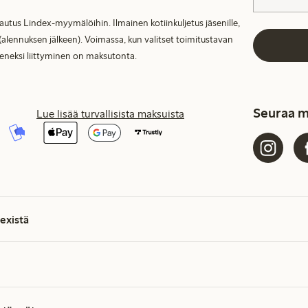
lautus Lindex-myymälöihin. Ilmainen kotiinkuljetus jäsenille,
(alennuksen jälkeen). Voimassa, kun valitset toimitustavan
seneksi liittyminen on maksutonta.
Seuraa m
Lue lisää turvallisista maksuista
existä