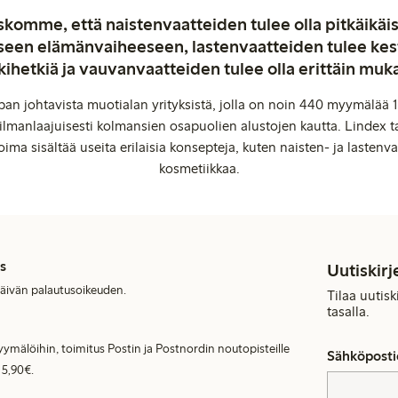
komme, että naistenvaatteiden tulee olla pitkäikäis
aiseen elämänvaiheeseen, lastenvaatteiden tulee ke
kihetkiä ja vauvanvaatteiden tulee olla erittäin muk
an johtavista muotialan yrityksistä, jolla on noin 440 myymälää 1
manlaajuisesti kolmansien osapuolien alustojen kautta. Lindex ta
oima sisältää useita erilaisia konsepteja, kuten naisten- ja lastenvaa
kosmetiikkaa.
s
Uutiskirj
päivän palautusoikeuden.
Tilaa uutis
tasalla.
ymälöihin, toimitus Postin ja Postnordin noutopisteille
Sähköposti
 5,90€.