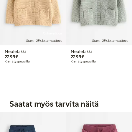
Online edition
Jäsen: -25% lastenvaatteet
Jäsen: -25% lastenvaatteet
Neuletakki
Neuletakki
22,99 €
22,99 €
22,99€
22,99€
Kierrätyspuuvilla
Kierrätyspuuvilla
Saatat myös tarvita näitä