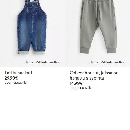
Jäsen: -25% lastenvaatteet
Jäsen: -25% lastenvaatteet
Farkkuhaalarit
Collegehousut, joissa on
29,99 €
29,99€
harjattu sisäpinta
14,99 €
Luomupuuvilla
14,99€
Luomupuuvilla