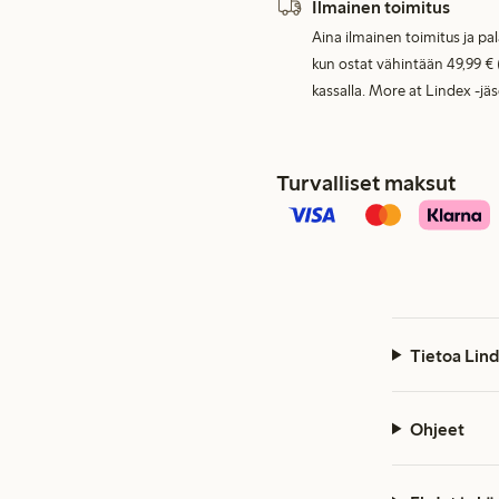
Ilmainen toimitus
Aina ilmainen toimitus ja pa
kun ostat vähintään 49,99 € 
kassalla. More at Lindex -jä
Turvalliset maksut
Tietoa Lind
Ohjeet