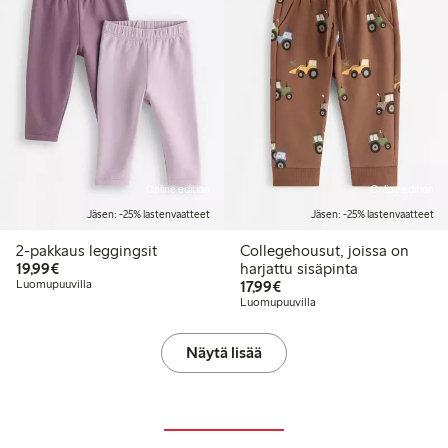
Online edition
Online edition
Jäsen: -25% lastenvaatteet
Jäsen: -25% lastenvaatteet
2-pakkaus leggingsit
Collegehousut, joissa on
19,99 €
19,99€
harjattu sisäpinta
17,99 €
Luomupuuvilla
17,99€
Luomupuuvilla
Näytä lisää