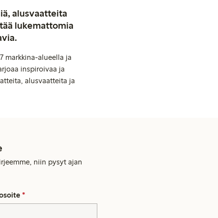
iä, alusvaatteita
stää lukemattomia
avia.
7 markkina-alueella ja
rjoaa inspiroivaa ja
tteita, alusvaatteita ja
e
kirjeemme, niin pysyt ajan
osoite
*