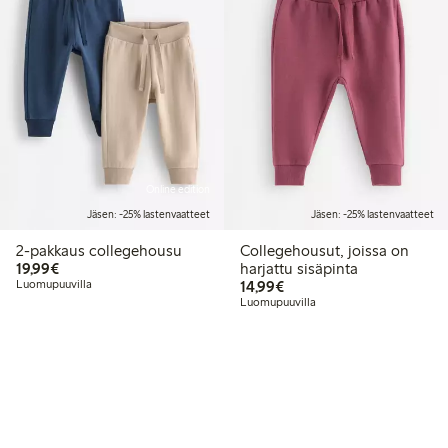
Online edition
Jäsen: -25% lastenvaatteet
Jäsen: -25% lastenvaatteet
2-pakkaus collegehousu
Collegehousut, joissa on
19,99 €
19,99€
harjattu sisäpinta
14,99 €
Luomupuuvilla
14,99€
Luomupuuvilla