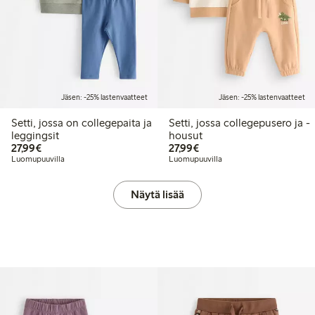
Jäsen: -25% lastenvaatteet
Jäsen: -25% lastenvaatteet
Setti, jossa on collegepaita ja
Setti, jossa collegepusero ja -
leggingsit
housut
27,99 €
27,99 €
27,99€
27,99€
Luomupuuvilla
Luomupuuvilla
Näytä lisää