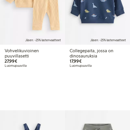
Jäsen: -25% lastenvaatteet
Jäsen: -25% lastenvaatteet
Vohvelikuvioinen
Collegepaita, jossa on
puuvillasetti
dinosauruksia
27,99 €
17,99 €
27,99€
17,99€
Luomupuuvilla
Luomupuuvilla