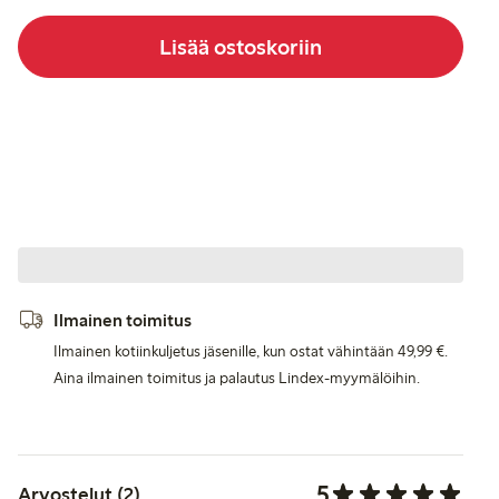
Lisää ostoskoriin
Ilmainen toimitus
Ilmainen kotiinkuljetus jäsenille, kun ostat vähintään 49,99 €.
Aina ilmainen toimitus ja palautus Lindex-myymälöihin.
5
Arvostelut (2)