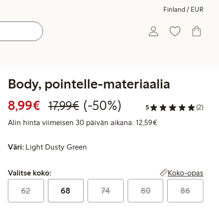
Finland / EUR
Body, pointelle-materiaalia
Alennettu hinta: 8,99 €
Normaalihinta: 17,99 €
50% alennus
8,99€
(-50%)
17,99€
5
(2)
Alin hinta viimeise
Alin hinta viimeisen 30 päivän aikana: 12,59€
Väri:
Light Dusty Green
Valitse koko:
Koko-opas
Valitse koko:
62
68
74
80
86