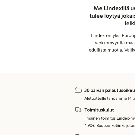
Me Lindexillä us
tulee löytyä jok
leik
Lindex on yksi Euroop
verkkomyyntiä maail
edullista muotia. Valik
30 päivän palautusoikeu
Aletuotteille tarjoamme 14 
Toimituskulut
Ilmainen toimitus Lindex-my
4,90€. Budbee-kotiinkuljetus