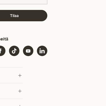
Tilaa
eitä