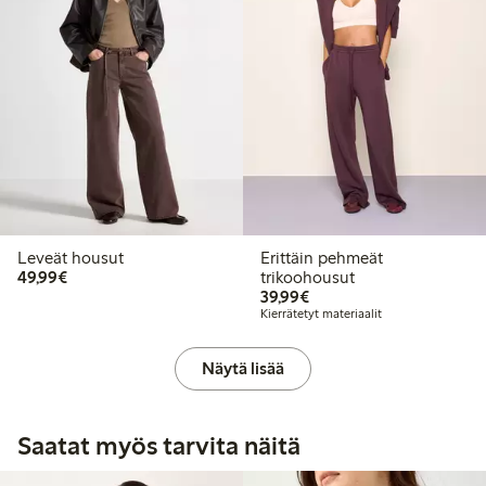
Leveät housut
Erittäin pehmeät
49,99 €
49,99€
trikoohousut
39,99 €
39,99€
Kierrätetyt materiaalit
Näytä lisää
Saatat myös tarvita näitä