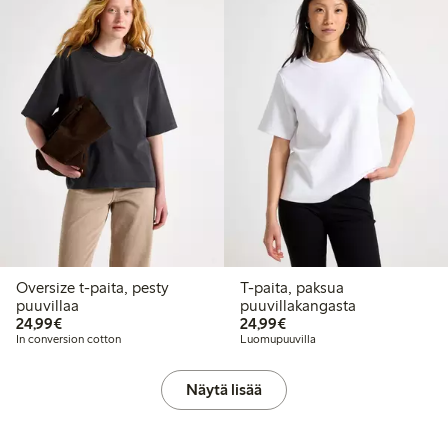
Oversize t-paita, pesty
T-paita, paksua
puuvillaa
puuvillakangasta
24,99 €
24,99 €
24,99€
24,99€
In conversion cotton
Luomupuuvilla
Näytä lisää