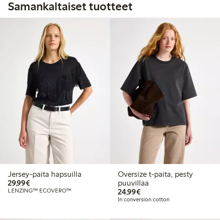
Samankaltaiset tuotteet
Jersey-paita hapsuilla
Oversize t-paita, pesty
29,99 €
29,99€
puuvillaa
24,99 €
LENZING™ ECOVERO™
24,99€
In conversion cotton