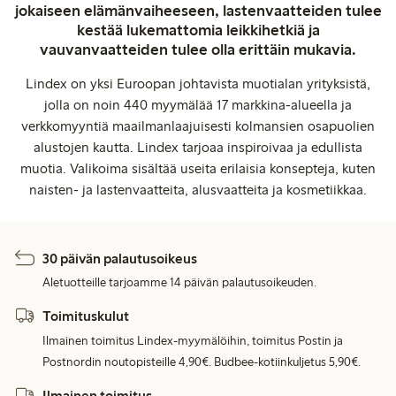
jokaiseen elämänvaiheeseen, lastenvaatteiden tulee
kestää lukemattomia leikkihetkiä ja
vauvanvaatteiden tulee olla erittäin mukavia.
Lindex on yksi Euroopan johtavista muotialan yrityksistä,
jolla on noin 440 myymälää 17 markkina-alueella ja
verkkomyyntiä maailmanlaajuisesti kolmansien osapuolien
alustojen kautta. Lindex tarjoaa inspiroivaa ja edullista
muotia. Valikoima sisältää useita erilaisia konsepteja, kuten
naisten- ja lastenvaatteita, alusvaatteita ja kosmetiikkaa.
30 päivän palautusoikeus
Aletuotteille tarjoamme 14 päivän palautusoikeuden.
Toimituskulut
Ilmainen toimitus Lindex-myymälöihin, toimitus Postin ja
Postnordin noutopisteille 4,90€. Budbee-kotiinkuljetus 5,90€.
Ilmainen toimitus