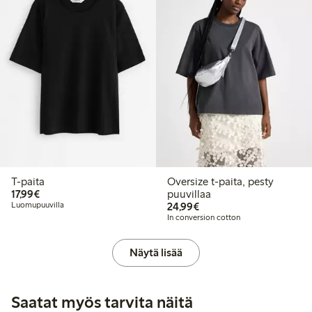
T-paita
Oversize t-paita, pesty
17,99 €
17,99€
puuvillaa
24,99 €
Luomupuuvilla
24,99€
In conversion cotton
Näytä lisää
Saatat myös tarvita näitä