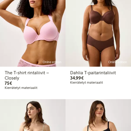
Online edition
Online edition
The T-shirt rintaliivit –
Dahlia T-paitarintaliivit
34,99 €
Closely
34,99€
75,00 €
75€
Kierrätetyt materiaalit
Kierrätetyt materiaalit