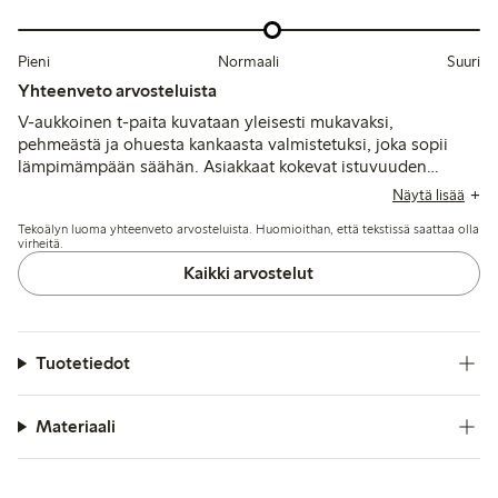
Pieni
Normaali
Suuri
Yhteenveto arvosteluista
V-aukkoinen t-paita kuvataan yleisesti mukavaksi,
pehmeästä ja ohuesta kankaasta valmistetuksi, joka sopii
lämpimämpään säähän. Asiakkaat kokevat istuvuuden
yleensä olevan oikean kokoinen, vaikka jotkut mainitsevat
Näytä lisää
sen olevan hieman suuri tai että kaula-aukko on löysä, ja
Tekoälyn luoma yhteenveto arvosteluista. Huomioithan, että tekstissä saattaa olla
materiaali saattaa menettää muotonsa tai rypistyä pesun
virheitä.
jälkeen.
Kaikki arvostelut
Tuotetiedot
Materiaali