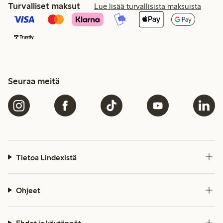
Turvalliset maksut
Lue lisää turvallisista maksuista
Seuraa meitä
Tietoa Lindexistä
Ohjeet