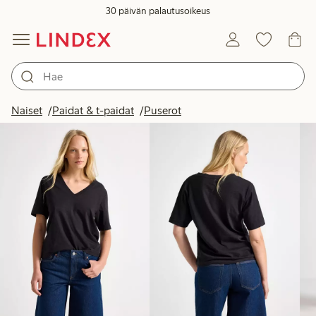
30 päivän palautusoikeus
Tuotteet kuvassa
Naiset
Paidat & t-paidat
Puserot