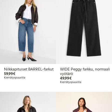
Nilkkapituiset BARREL-farkut
WIDE Peggy farkku, normaali
59,99 €
59,99€
vyötärö
49,99 €
Kierrätyspuuvilla
49,99€
Kierrätyspuuvilla