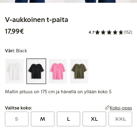
V-aukkoinen t-paita
17,99 €
17,99€
4.7
(152)
Väri:
Black
Mallin pituus on 175 cm ja hänellä on yllään koko S
Valitse koko:
Koko-opas
Valitse koko:
S
M
L
XL
XXL