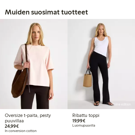
Muiden suosimat tuotteet
Online edition
Oversize t-paita, pesty
Ribattu toppi
19,99 €
puuvillaa
19,99€
24,99 €
24,99€
Luomupuuvilla
In conversion cotton