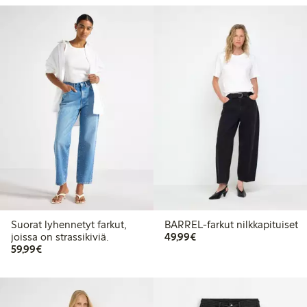
Suorat lyhennetyt farkut,
BARREL-farkut nilkkapituiset
49,99 €
joissa on strassikiviä.
49,99€
59,99 €
59,99€