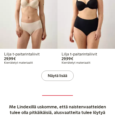
Lilja t-paitarintaliivit
Lilja t-paitarintaliivit
29,99 €
29,99 €
29,99€
29,99€
Kierrätetyt materiaalit
Kierrätetyt materiaalit
Näytä lisää
Me Lindexillä uskomme, että naistenvaatteiden
tulee olla pitkäikäisiä, alusvaatteita tulee löytyä