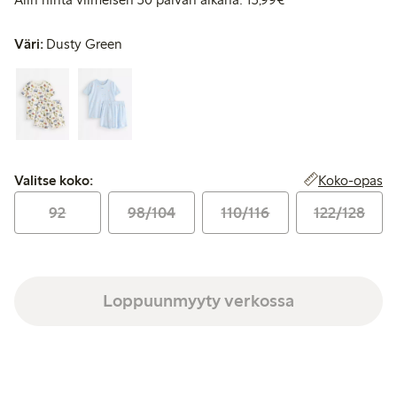
Väri:
Dusty Green
Valitse koko:
Koko-opas
Valitse koko:
92
98/104
110/116
122/128
Loppuunmyyty verkossa