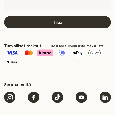
Tilaa
Turvalliset maksut
Lue lisää turvallisista maksuista
Seuraa meitä