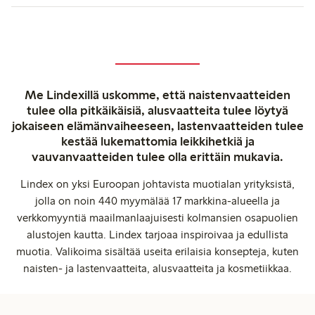
Me Lindexillä uskomme, että naistenvaatteiden
tulee olla pitkäikäisiä, alusvaatteita tulee löytyä
jokaiseen elämänvaiheeseen, lastenvaatteiden tulee
kestää lukemattomia leikkihetkiä ja
vauvanvaatteiden tulee olla erittäin mukavia.
Lindex on yksi Euroopan johtavista muotialan yrityksistä,
jolla on noin 440 myymälää 17 markkina-alueella ja
verkkomyyntiä maailmanlaajuisesti kolmansien osapuolien
alustojen kautta. Lindex tarjoaa inspiroivaa ja edullista
muotia. Valikoima sisältää useita erilaisia konsepteja, kuten
naisten- ja lastenvaatteita, alusvaatteita ja kosmetiikkaa.