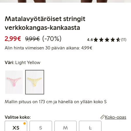
Matalavyötäröiset stringit
verkkokangas-kankaasta
Alennettu hinta: 2,99 €
Normaalihinta: 9,99 €
70% alennus
2,99€
(-70%)
9,99€
4.6
(11)
Alin hinta viimeise
Alin hinta viimeisen 30 päivän aikana: 4,99€
Väri:
Light Yellow
Mallin pituus on 173 cm ja hänellä on yllään koko S
Valitse koko:
Koko-opas
Valitse koko:
XS
S
M
L