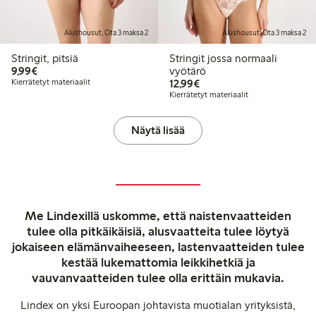
Alushousut, Ota 3 maksa 2
Alushousut, Ota 3 maksa 2
Stringit, pitsiä
Stringit jossa normaali
9,99 €
9,99€
vyötärö
12,99 €
Kierrätetyt materiaalit
12,99€
Kierrätetyt materiaalit
Näytä lisää
Me Lindexillä uskomme, että naistenvaatteiden
tulee olla pitkäikäisiä, alusvaatteita tulee löytyä
jokaiseen elämänvaiheeseen, lastenvaatteiden tulee
kestää lukemattomia leikkihetkiä ja
vauvanvaatteiden tulee olla erittäin mukavia.
Lindex on yksi Euroopan johtavista muotialan yrityksistä,