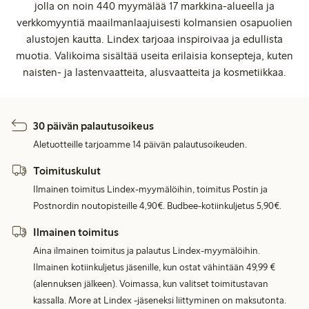
jolla on noin 440 myymälää 17 markkina-alueella ja
verkkomyyntiä maailmanlaajuisesti kolmansien osapuolien
alustojen kautta. Lindex tarjoaa inspiroivaa ja edullista
muotia. Valikoima sisältää useita erilaisia konsepteja, kuten
naisten- ja lastenvaatteita, alusvaatteita ja kosmetiikkaa.
30 päivän palautusoikeus
Aletuotteille tarjoamme 14 päivän palautusoikeuden.
Toimituskulut
Ilmainen toimitus Lindex-myymälöihin, toimitus Postin ja
Postnordin noutopisteille 4,90€. Budbee-kotiinkuljetus 5,90€.
Ilmainen toimitus
Aina ilmainen toimitus ja palautus Lindex-myymälöihin.
Ilmainen kotiinkuljetus jäsenille, kun ostat vähintään 49,99 €
(alennuksen jälkeen). Voimassa, kun valitset toimitustavan
kassalla. More at Lindex -jäseneksi liittyminen on maksutonta.