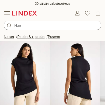
30 päivän palautusoikeus
Tuotteet kuvassa
Naiset
Paidat & t-paidat
Puserot