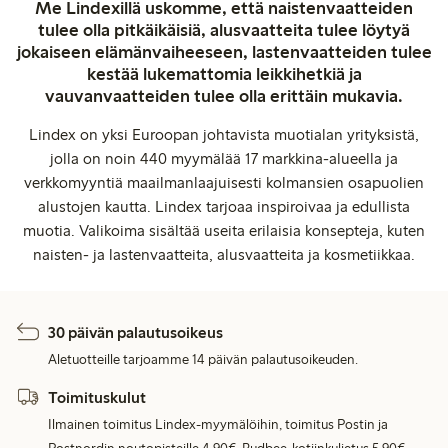
Me Lindexillä uskomme, että naistenvaatteiden
tulee olla pitkäikäisiä, alusvaatteita tulee löytyä
jokaiseen elämänvaiheeseen, lastenvaatteiden tulee
kestää lukemattomia leikkihetkiä ja
vauvanvaatteiden tulee olla erittäin mukavia.
Lindex on yksi Euroopan johtavista muotialan yrityksistä,
jolla on noin 440 myymälää 17 markkina-alueella ja
verkkomyyntiä maailmanlaajuisesti kolmansien osapuolien
alustojen kautta. Lindex tarjoaa inspiroivaa ja edullista
muotia. Valikoima sisältää useita erilaisia konsepteja, kuten
naisten- ja lastenvaatteita, alusvaatteita ja kosmetiikkaa.
30 päivän palautusoikeus
Aletuotteille tarjoamme 14 päivän palautusoikeuden.
Toimituskulut
Ilmainen toimitus Lindex-myymälöihin, toimitus Postin ja