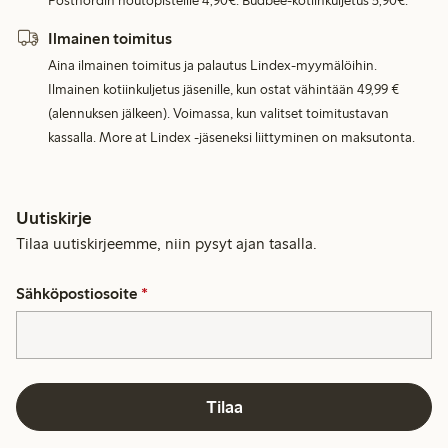
Postnordin noutopisteille 4,90€. Budbee-kotiinkuljetus 5,90€.
Ilmainen toimitus
Aina ilmainen toimitus ja palautus Lindex-myymälöihin.
Ilmainen kotiinkuljetus jäsenille, kun ostat vähintään 49,99 €
(alennuksen jälkeen). Voimassa, kun valitset toimitustavan
kassalla. More at Lindex -jäseneksi liittyminen on maksutonta.
Uutiskirje
Tilaa uutiskirjeemme, niin pysyt ajan tasalla.
Sähköpostiosoite
*
Tilaa