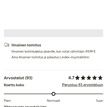
Ilmainen toimitus
Ilmainen kotiinkuljetus jäsenille, kun ostat vähintään 49,99 €.
Aina ilmainen toimitus ja palautus Lindex-myymälöihin.
4.7
Arvostelut (93)
Perustuu 93 arvosteluun
Koettu koko
Pieni
Normaali
Suuri
Yhteenveto arvosteluista