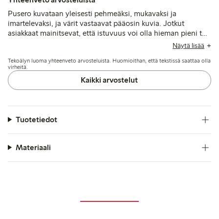
Pusero kuvataan yleisesti pehmeäksi, mukavaksi ja
imartelevaksi, ja värit vastaavat pääosin kuvia. Jotkut
asiakkaat mainitsevat, että istuvuus voi olla hieman pieni tai
epätavallinen hihojen kohdalla, ja muutamat tuovat esiin
Näytä lisää
ongelmia nukkaantumisen ja kankaan hengittävyyden
Tekoälyn luoma yhteenveto arvosteluista. Huomioithan, että tekstissä saattaa olla
kanssa ajan myötä.
virheitä.
Kaikki arvostelut
Tuotetiedot
Materiaali