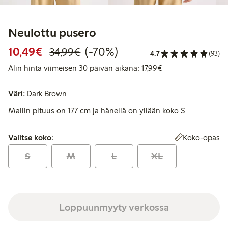
Neulottu pusero
Alennettu hinta: 10,49 €
Normaalihinta: 34,99 €
70% alennus
10,49€
(-70%)
34,99€
4.7
(93)
Alin hinta viimeise
Alin hinta viimeisen 30 päivän aikana: 17,99€
Väri:
Dark Brown
Mallin pituus on 177 cm ja hänellä on yllään koko S
Valitse koko:
Koko-opas
Valitse koko:
S
M
L
XL
Loppuunmyyty verkossa