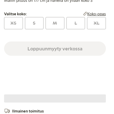
Mallin pituus on 177 cm ja hänellä on yllään koko S
Valitse koko:
Koko-opas
Valitse koko:
XS
S
M
L
XL
Loppuunmyyty verkossa
Ilmainen toimitus