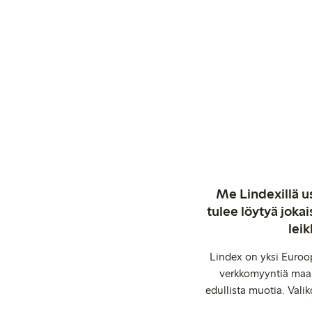
Me Lindexillä us
tulee löytyä jok
leik
Lindex on yksi Euroop
verkkomyyntiä maail
edullista muotia. Valik