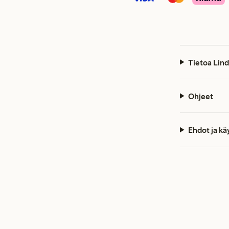
Tietoa Lind
Ohjeet
Ehdot ja k