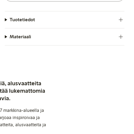
Tuotetiedot
Materiaali
iä, alusvaatteita
stää lukemattomia
avia.
7 markkina-alueella ja
rjoaa inspiroivaa ja
tteita, alusvaatteita ja