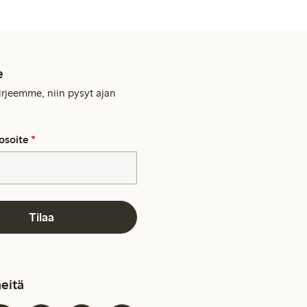
e
kirjeemme, niin pysyt ajan
osoite
*
Tilaa
eitä