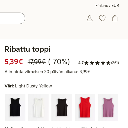
Finland / EUR
Ribattu toppi
Alennettu hinta: 5,39 €
Normaalihinta: 17,99 €
70% alennus
5,39€
(-70%)
17,99€
4.7
(261)
Alin hinta viimeise
Alin hinta viimeisen 30 päivän aikana: 8,99€
Väri:
Light Dusty Yellow