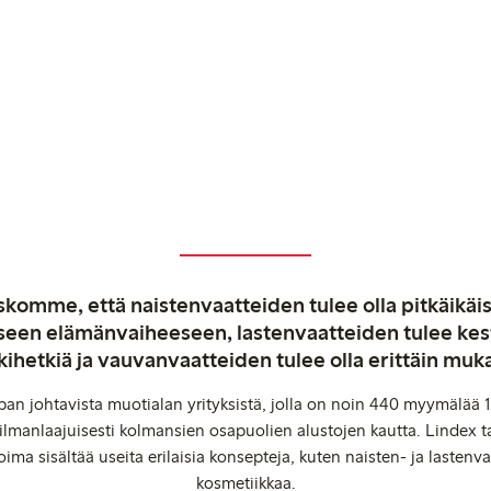
komme, että naistenvaatteiden tulee olla pitkäikäis
aiseen elämänvaiheeseen, lastenvaatteiden tulee ke
kihetkiä ja vauvanvaatteiden tulee olla erittäin muk
an johtavista muotialan yrityksistä, jolla on noin 440 myymälää 1
manlaajuisesti kolmansien osapuolien alustojen kautta. Lindex ta
oima sisältää useita erilaisia konsepteja, kuten naisten- ja lastenvaa
kosmetiikkaa.