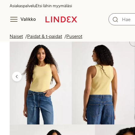
Asiakaspalvelu
Etsi lähin myymäläsi
Valikko
Naiset
Paidat & t-paidat
Puserot