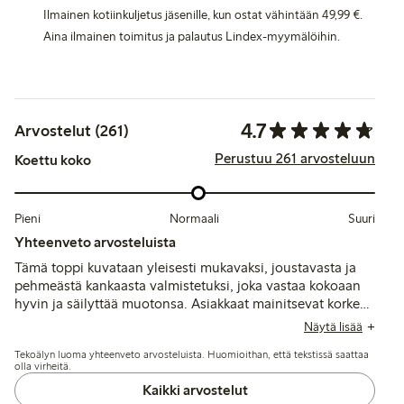
Ilmainen kotiinkuljetus jäsenille, kun ostat vähintään 49,99 €.
Aina ilmainen toimitus ja palautus Lindex-myymälöihin.
4.7
Arvostelut (261)
Perustuu 261 arvosteluun
Koettu koko
Pieni
Normaali
Suuri
Yhteenveto arvosteluista
Tämä toppi kuvataan yleisesti mukavaksi, joustavasta ja
pehmeästä kankaasta valmistetuksi, joka vastaa kokoaan
hyvin ja säilyttää muotonsa. Asiakkaat mainitsevat korkean
pääntien ja imartelevan istuvuuden, vaikka osa kokee
Näytä lisää
materiaalin ohueksi ja hieman läpikuultavaksi, ja käytön
Tekoälyn luoma yhteenveto arvosteluista. Huomioithan, että tekstissä saattaa
jälkeen kainaloiden alta saattaa ajoittain löystyä.
olla virheitä.
Kaikki arvostelut