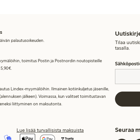
s
Uutiskirj
päivän palautusoikeuden.
Tilaa uutis
tasalla.
ymälöihin, toimitus Postin ja Postnordin noutopisteille
Sähköposti
 5,90€.
lautus Lindex-myymälöihin. Ilmainen kotiinkuljetus jäsenille,
(alennuksen jälkeen). Voimassa, kun valitset toimitustavan
seneksi liittyminen on maksutonta.
Seuraa m
Lue lisää turvallisista maksuista