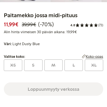
Paitamekko jossa midi-pituus
Alennettu hinta: 11,99 €
Normaalihinta: 39,99 €
70% alennus
11,99€
(-70%)
39,99€
4.8
(73)
Alin hinta viimeise
Alin hinta viimeisen 30 päivän aikana: 19,99€
Väri:
Light Dusty Blue
Valitse koko:
Koko-opas
Valitse koko:
XS
S
M
L
XL
Loppuunmyyty verkossa