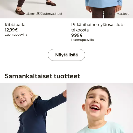
Jäsen: -25% lastenvaatteet
Jäsen: -25% lastenvaatteet
Ribbipaita
Pitkähihainen yläosa slub-
12,99 €
12,99€
trikoosta
9,99 €
Luomupuuvilla
9,99€
Luomupuuvilla
Näytä lisää
Samankaltaiset tuotteet