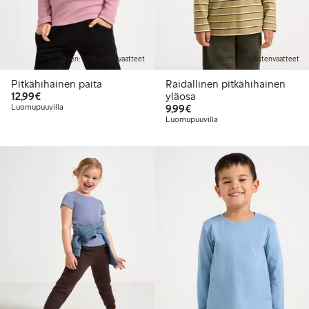
Jäsen: -25% lastenvaatteet
Jäsen: -25% lastenvaatteet
Pitkähihainen paita
Raidallinen pitkähihainen
12,99 €
12,99€
yläosa
9,99 €
Luomupuuvilla
9,99€
Luomupuuvilla