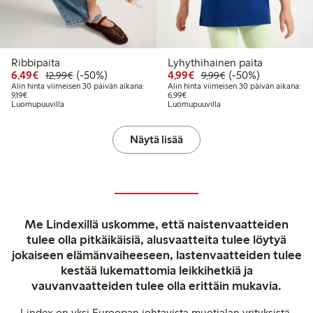
Ribbipaita
Lyhythihainen paita
Alennettu hinta: 6,49 €
Normaalihinta: 12,99 €
50% alennus
Alennettu hinta: 4,99 €
Normaalihinta: 9,9
50% alennus
6,49€
(-50%)
4,99€
(-50%)
12,99€
9,99€
Alin hinta viimeisen 30 päivän aikana:
Alin hinta viimeisen 30 päivän aikana:
Alin hinta viimeisen 30 päivän aikana: 9,19 €
Alin hinta viimeisen 30 päivän aikan
9,19€
6,99€
Luomupuuvilla
Luomupuuvilla
Näytä lisää
Me Lindexillä uskomme, että naistenvaatteiden
tulee olla pitkäikäisiä, alusvaatteita tulee löytyä
jokaiseen elämänvaiheeseen, lastenvaatteiden tulee
kestää lukemattomia leikkihetkiä ja
vauvanvaatteiden tulee olla erittäin mukavia.
Lindex on yksi Euroopan johtavista muotialan yrityksistä,