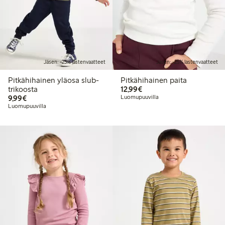
Jäsen: -25% lastenvaatteet
Jäsen: -25% lastenvaatteet
Pitkähihainen yläosa slub-
Pitkähihainen paita
12,99 €
trikoosta
12,99€
9,99 €
9,99€
Luomupuuvilla
Luomupuuvilla