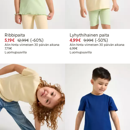
Ribbipaita
Lyhythihainen paita
Alennettu hinta: 5,19 €
Normaalihinta: 12,99 €
60% alennus
Alennettu hinta: 4,99 €
Normaalihinta: 9,9
50% alennus
5,19€
(-60%)
4,99€
(-50%)
12,99€
9,99€
Alin hinta viimeisen 30 päivän aikana:
Alin hinta viimeisen 30 päivän aikana:
Alin hinta viimeisen 30 päivän aikana: 7,79 €
Alin hinta viimeisen 30 päivän aikan
7,79€
6,99€
Luomupuuvilla
Luomupuuvilla