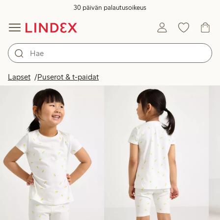
30 päivän palautusoikeus
Tuotteet kuvassa
Lapset
Puserot & t-paidat