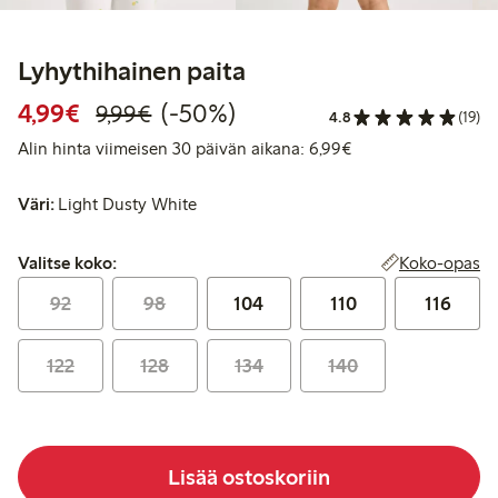
Lyhythihainen paita
Alennettu hinta: 4,99 €
Normaalihinta: 9,99 €
50% alennus
4,99€
(-50%)
9,99€
4.8
(19)
Alin hinta viimeise
Alin hinta viimeisen 30 päivän aikana: 6,99€
Väri:
Light Dusty White
Valitse koko:
Koko-opas
Valitse koko:
92
98
104
110
116
122
128
134
140
Lisää ostoskoriin