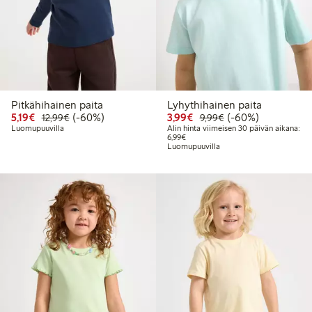
Pitkähihainen paita
Lyhythihainen paita
Alennettu hinta: 5,19 €
Normaalihinta: 12,99 €
60% alennus
Alennettu hinta: 3,99 €
Normaalihinta: 9,9
60% alennus
5,19€
(-60%)
3,99€
(-60%)
12,99€
9,99€
Luomupuuvilla
Alin hinta viimeisen 30 päivän aikana:
Alin hinta viimeisen 30 päivän aikan
6,99€
Luomupuuvilla