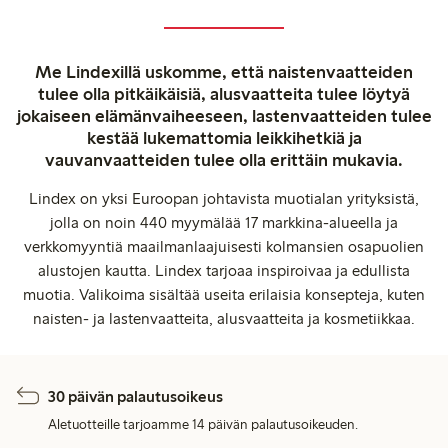
Me Lindexillä uskomme, että naistenvaatteiden
tulee olla pitkäikäisiä, alusvaatteita tulee löytyä
jokaiseen elämänvaiheeseen, lastenvaatteiden tulee
kestää lukemattomia leikkihetkiä ja
vauvanvaatteiden tulee olla erittäin mukavia.
Lindex on yksi Euroopan johtavista muotialan yrityksistä,
jolla on noin 440 myymälää 17 markkina-alueella ja
verkkomyyntiä maailmanlaajuisesti kolmansien osapuolien
alustojen kautta. Lindex tarjoaa inspiroivaa ja edullista
muotia. Valikoima sisältää useita erilaisia konsepteja, kuten
naisten- ja lastenvaatteita, alusvaatteita ja kosmetiikkaa.
30 päivän palautusoikeus
Aletuotteille tarjoamme 14 päivän palautusoikeuden.