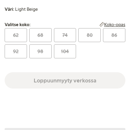
Väri:
Light Beige
Valitse koko:
Koko-opas
Valitse koko:
62
68
74
80
86
92
98
104
Loppuunmyyty verkossa