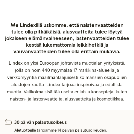
Me Lindexillä uskomme, että naistenvaatteiden
tulee olla pitkäikäisiä, alusvaatteita tulee löytyä
jokaiseen elämänvaiheeseen, lastenvaatteiden tulee
kestää lukemattomia leikkihetkiä ja
vauvanvaatteiden tulee olla erittäin mukavia.
Lindex on yksi Euroopan johtavista muotialan yrityksistä,
jolla on noin 440 myymälää 17 markkina-alueella ja
verkkomyyntiä maailmanlaajuisesti kolmansien osapuolien
alustojen kautta. Lindex tarjoaa inspiroivaa ja edullista
muotia. Valikoima sisältää useita erilaisia konsepteja, kuten
naisten- ja lastenvaatteita, alusvaatteita ja kosmetiikkaa.
30 päivän palautusoikeus
Aletuotteille tarjoamme 14 päivän palautusoikeuden.