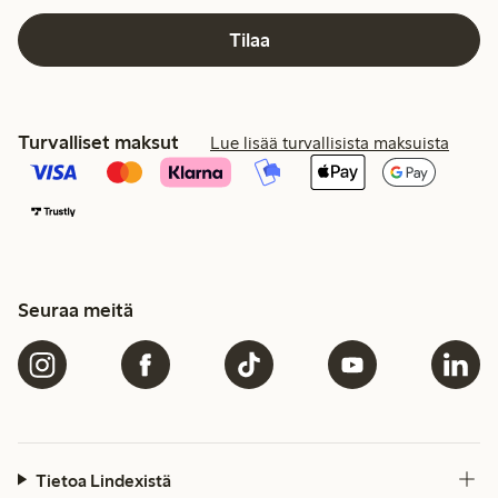
Tilaa
Turvalliset maksut
Lue lisää turvallisista maksuista
Seuraa meitä
Tietoa Lindexistä