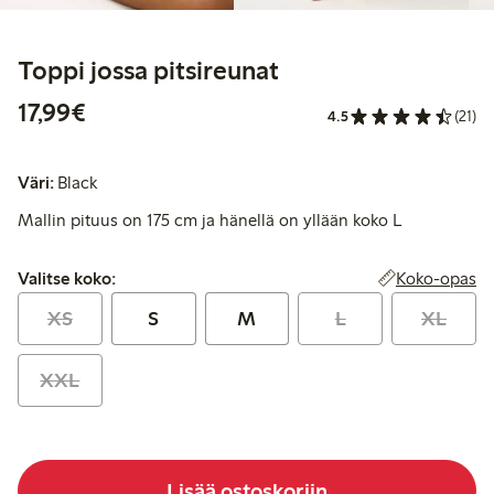
Toppi jossa pitsireunat
17,99 €
17,99€
4.5
(21)
Väri:
Black
Mallin pituus on 175 cm ja hänellä on yllään koko L
Valitse koko:
Koko-opas
Valitse koko:
XS
S
M
L
XL
XXL
Lisää ostoskoriin