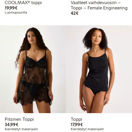
COOLMAX® toppi
Vaatteet vaihdevuosiin –
19,99 €
19,99€
Toppi – Female Engineering
42,00 €
Luomupuuvilla
42€
Pitsinen Toppi
Toppi
34,99 €
17,99 €
34,99€
17,99€
Kierrätetyt materiaalit
Kierrätetyt materiaalit