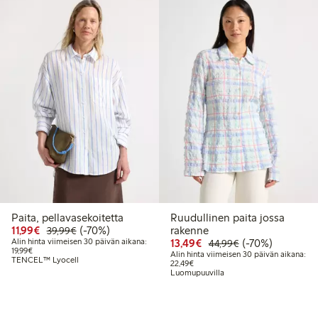
Paita, pellavasekoitetta
Ruudullinen paita jossa
Alennettu hinta: 11,99 €
Normaalihinta: 39,99 €
70% alennus
11,99€
(-70%)
rakenne
39,99€
Alennettu hinta: 13,49 
Normaalihinta: 
70% alennus
Alin hinta viimeisen 30 päivän aikana:
13,49€
(-70%)
44,99€
Alin hinta viimeisen 30 päivän aikana: 19,99 €
19,99€
Alin hinta viimeisen 30 päivän aikana:
TENCEL™ Lyocell
Alin hinta viimeisen 30 päivän aika
22,49€
Luomupuuvilla