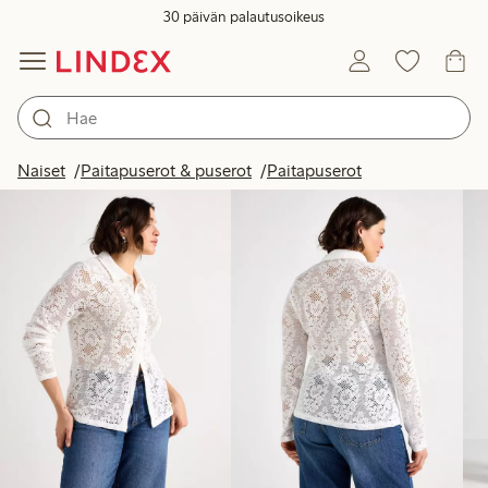
30 päivän palautusoikeus
Tuotteet kuvassa
Naiset
Paitapuserot & puserot
Paitapuserot