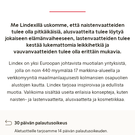
Me Lindexillä uskomme, että naistenvaatteiden
tulee olla pitkäikäisiä, alusvaatteita tulee löytyä
jokaiseen elämänvaiheeseen, lastenvaatteiden tulee
kestää lukemattomia leikkihetkiä ja
vauvanvaatteiden tulee olla erittäin mukavia.
Lindex on yksi Euroopan johtavista muotialan yrityksistä,
jolla on noin 440 myymälää 17 markkina-alueella ja
verkkomyyntiä maailmanlaajuisesti kolmansien osapuolien
alustojen kautta. Lindex tarjoaa inspiroivaa ja edullista
muotia. Valikoima sisältää useita erilaisia konsepteja, kuten
naisten- ja lastenvaatteita, alusvaatteita ja kosmetiikkaa.
30 päivän palautusoikeus
Aletuotteille tarjoamme 14 päivän palautusoikeuden.