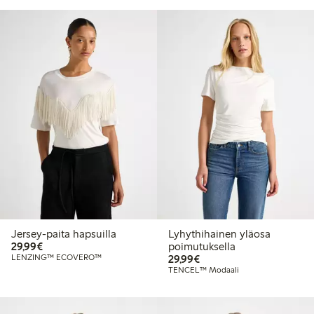
Jersey-paita hapsuilla
Lyhythihainen yläosa
29,99 €
29,99€
poimutuksella
29,99 €
LENZING™ ECOVERO™
29,99€
TENCEL™ Modaali