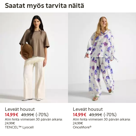
Saatat myös tarvita näitä
Leveät housut
Leveät housut
Alennettu hinta: 14,99 €
Normaalihinta: 49,99 €
70% alennus
Alennettu hinta: 14,99 
Normaalihinta: 
70% alennus
14,99€
(-70%)
14,99€
(-70%)
49,99€
49,99€
Alin hinta viimeisen 30 päivän aikana:
Alin hinta viimeisen 30 päivän aikana:
Alin hinta viimeisen 30 päivän aikana: 24,99 €
Alin hinta viimeisen 30 päivän aika
24,99€
24,99€
TENCEL™ Lyocell
OnceMore®