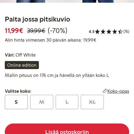
Paita jossa pitsikuvio
Alennettu hinta: 11,99 €
Normaalihinta: 39,99 €
70% alennus
11,99€
(-70%)
39,99€
4.5
(76)
Alin hinta viimeise
Alin hinta viimeisen 30 päivän aikana: 19,99€
Väri:
Off White
Online edition
Mallin pituus on 176 cm ja hänellä on yllään koko L
Valitse koko:
Koko-opas
Valitse koko:
S
M
L
XL
Lisää ostoskoriin