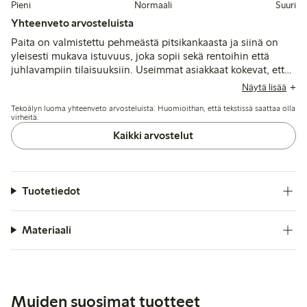
Pieni
Normaali
Suuri
Yhteenveto arvosteluista
Paita on valmistettu pehmeästä pitsikankaasta ja siinä on
yleisesti mukava istuvuus, joka sopii sekä rentoihin että
juhlavampiin tilaisuuksiin. Useimmat asiakkaat kokevat, että
koko on pieni tai kapea, ja jotkut suosittelevat ottamaan
Näytä lisää
yhden koon suuremman, kun taas muutamat mainitsevat
Tekoälyn luoma yhteenveto arvosteluista. Huomioithan, että tekstissä saattaa olla
ongelmia nappien väleissä ja kestävyyden suhteen.
virheitä.
Kaikki arvostelut
Tuotetiedot
Materiaali
Muiden suosimat tuotteet