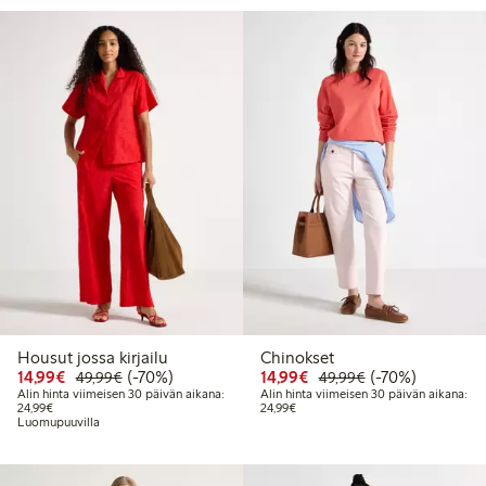
Housut jossa kirjailu
Chinokset
Alennettu hinta: 14,99 €
Normaalihinta: 49,99 €
70% alennus
Alennettu hinta: 14,99 
Normaalihinta: 
70% alennus
14,99€
(-70%)
14,99€
(-70%)
49,99€
49,99€
Alin hinta viimeisen 30 päivän aikana:
Alin hinta viimeisen 30 päivän aikana:
Alin hinta viimeisen 30 päivän aikana: 24,99 €
Alin hinta viimeisen 30 päivän aika
24,99€
24,99€
Luomupuuvilla