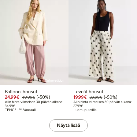
Online edition
Balloon-housut
Leveät housut
Alennettu hinta: 24,99 €
Normaalihinta: 49,99 €
50% alennus
Alennettu hinta: 19,99 
Normaalihinta: 3
50% alennus
24,99€
(-50%)
19,99€
(-50%)
49,99€
39,99€
Alin hinta viimeisen 30 päivän aikana:
Alin hinta viimeisen 30 päivän aikana:
Alin hinta viimeisen 30 päivän aikana: 34,99 €
Alin hinta viimeisen 30 päivän aika
34,99€
27,99€
TENCEL™ Modaali
Luomupuuvilla
Näytä lisää