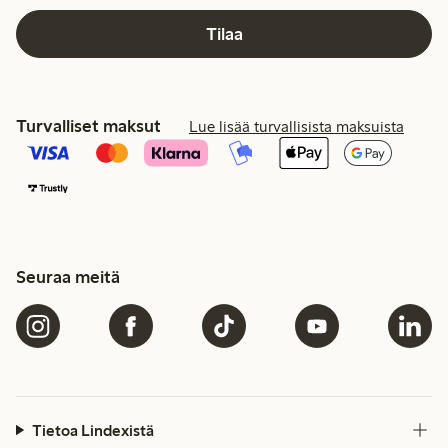
Tilaa
Turvalliset maksut
Lue lisää turvallisista maksuista
Seuraa meitä
Tietoa Lindexistä