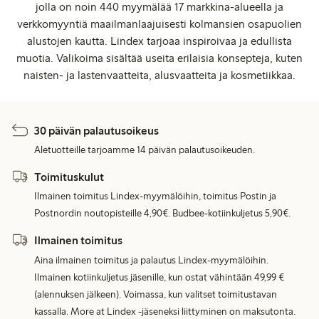
jolla on noin 440 myymälää 17 markkina-alueella ja
verkkomyyntiä maailmanlaajuisesti kolmansien osapuolien
alustojen kautta. Lindex tarjoaa inspiroivaa ja edullista
muotia. Valikoima sisältää useita erilaisia konsepteja, kuten
naisten- ja lastenvaatteita, alusvaatteita ja kosmetiikkaa.
30 päivän palautusoikeus
Aletuotteille tarjoamme 14 päivän palautusoikeuden.
Toimituskulut
Ilmainen toimitus Lindex-myymälöihin, toimitus Postin ja
Postnordin noutopisteille 4,90€. Budbee-kotiinkuljetus 5,90€.
Ilmainen toimitus
Aina ilmainen toimitus ja palautus Lindex-myymälöihin.
Ilmainen kotiinkuljetus jäsenille, kun ostat vähintään 49,99 €
(alennuksen jälkeen). Voimassa, kun valitset toimitustavan
kassalla. More at Lindex -jäseneksi liittyminen on maksutonta.