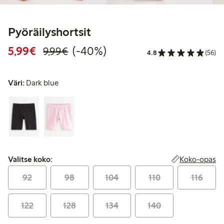
Pyöräilyshortsit
Alennettu hinta: 5,99 €
Normaalihinta: 9,99 €
40% alennus
5,99€
(-40%)
9,99€
4.8
(56)
Väri:
Dark blue
Valitse koko:
Koko-opas
Valitse koko:
92
98
104
110
116
122
128
134
140