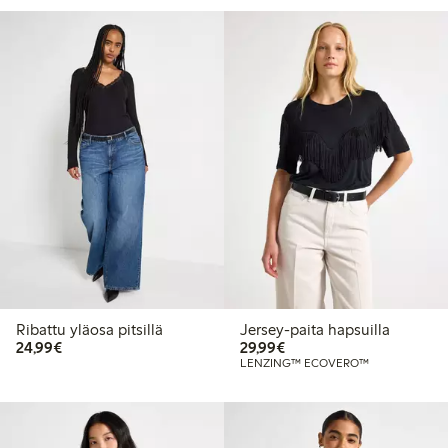
Ribattu yläosa pitsillä
Jersey-paita hapsuilla
24,99 €
29,99 €
24,99€
29,99€
LENZING™ ECOVERO™