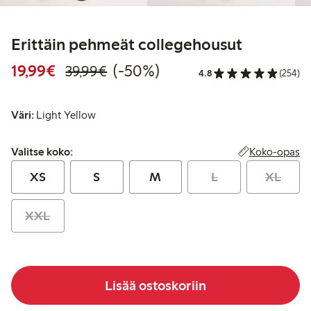
Erittäin pehmeät collegehousut
Alennettu hinta: 19,99 €
Normaalihinta: 39,99 €
50% alennus
19,99€
(-50%)
39,99€
4.8
(254)
Väri:
Light Yellow
Valitse koko:
Koko-opas
Valitse koko:
XS
S
M
L
XL
XXL
Lisää ostoskoriin