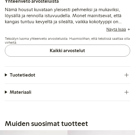
Yhteenveto arvosteluista
Nämä housut kuvataan yleisesti pehmeiksi ja mukaviksi,
löysällä ja rennolla istuvuudella. Monet mainitsevat, että
kangas tuntuu kevyeltä ja sileältä, vaikka kokotyyppi on
usein reilua, minkä vuoksi jotkut suosittelevat tilaamaan
Näytä lisää
yhden tai kaksi kokoa pienemmän. Muutamat mainitsevat,
Tekoälyn luoma yhteenveto arvosteluista. Huomioithan, että tekstissä saattaa olla
että pituus on odotettua pidempi, ja jotkut raportoivat
virheitä.
varhaista nukkaantumista tai kulumista käytön jälkeen.
Kaikki arvostelut
Tuotetiedot
Materiaali
Muiden suosimat tuotteet