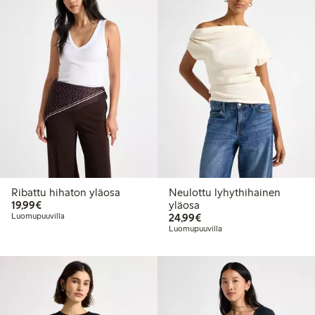
Ribattu hihaton yläosa
Neulottu lyhythihainen
19,99 €
19,99€
yläosa
24,99 €
Luomupuuvilla
24,99€
Luomupuuvilla