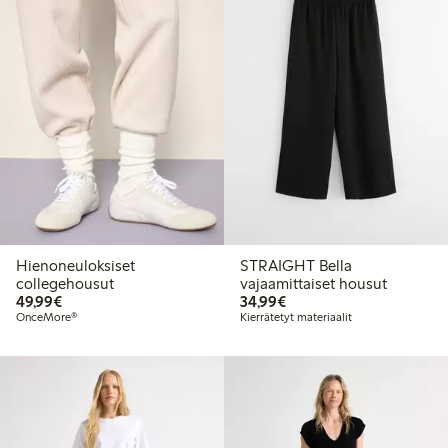
Hienoneuloksiset
STRAIGHT Bella
collegehousut
vajaamittaiset housut
49,99 €
34,99 €
49,99€
34,99€
OnceMore®
Kierrätetyt materiaalit