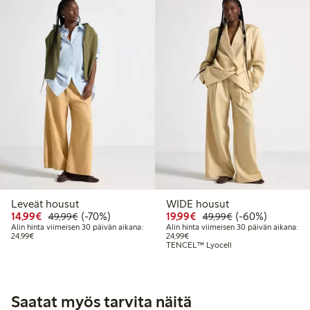
Leveät housut
WIDE housut
Alennettu hinta: 14,99 €
Normaalihinta: 49,99 €
70% alennus
Alennettu hinta: 19,99 
Normaalihinta: 
60% alennus
14,99€
(-70%)
19,99€
(-60%)
49,99€
49,99€
Alin hinta viimeisen 30 päivän aikana:
Alin hinta viimeisen 30 päivän aikana:
Alin hinta viimeisen 30 päivän aikana: 24,99 €
Alin hinta viimeisen 30 päivän aika
24,99€
24,99€
TENCEL™ Lyocell
Saatat myös tarvita näitä