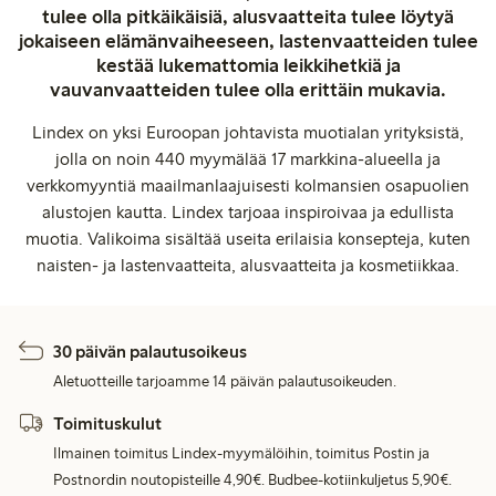
tulee olla pitkäikäisiä, alusvaatteita tulee löytyä
jokaiseen elämänvaiheeseen, lastenvaatteiden tulee
kestää lukemattomia leikkihetkiä ja
vauvanvaatteiden tulee olla erittäin mukavia.
Lindex on yksi Euroopan johtavista muotialan yrityksistä,
jolla on noin 440 myymälää 17 markkina-alueella ja
verkkomyyntiä maailmanlaajuisesti kolmansien osapuolien
alustojen kautta. Lindex tarjoaa inspiroivaa ja edullista
muotia. Valikoima sisältää useita erilaisia konsepteja, kuten
naisten- ja lastenvaatteita, alusvaatteita ja kosmetiikkaa.
30 päivän palautusoikeus
Aletuotteille tarjoamme 14 päivän palautusoikeuden.
Toimituskulut
Ilmainen toimitus Lindex-myymälöihin, toimitus Postin ja
Postnordin noutopisteille 4,90€. Budbee-kotiinkuljetus 5,90€.