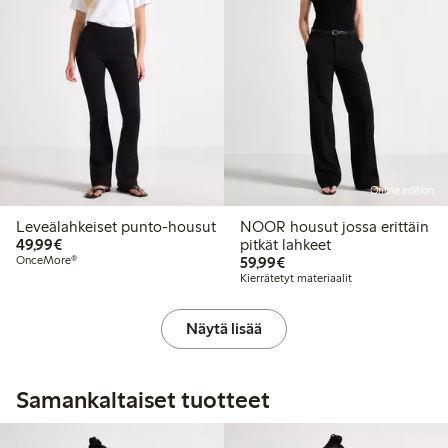
Online edition
Leveälahkeiset punto-housut
NOOR housut jossa erittäin
49,99 €
49,99€
pitkät lahkeet
59,99 €
OnceMore®
59,99€
Kierrätetyt materiaalit
Näytä lisää
Samankaltaiset tuotteet