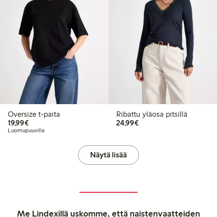
Oversize t-paita
Ribattu yläosa pitsillä
19,99 €
24,99 €
19,99€
24,99€
Luomupuuvilla
Näytä lisää
Me Lindexillä uskomme, että naistenvaatteiden