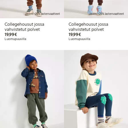
Jäsen: -25% lastenvaatteet
Jäsen: -25% lastenvaatteet
Collegehousut jossa
Collegehousut jossa
vahvistetut polvet
vahvistetut polvet
19,99 €
19,99 €
19,99€
19,99€
Luomupuuvilla
Luomupuuvilla