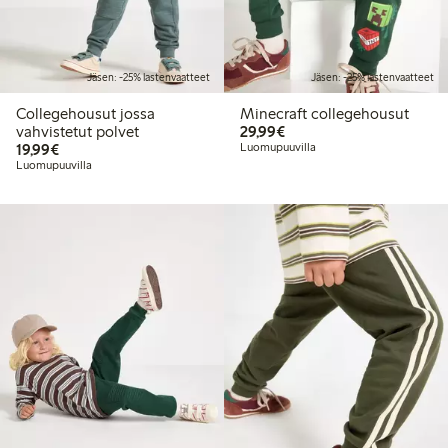
Jäsen: -25% lastenvaatteet
Jäsen: -25% lastenvaatteet
Collegehousut jossa
Minecraft collegehousut
29,99 €
vahvistetut polvet
29,99€
19,99 €
19,99€
Luomupuuvilla
Luomupuuvilla