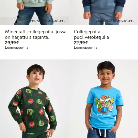
Jäsen: -25% lastenvaatteet
Jäsen: -25% lastenvaatteet
Minecraft-collegepaita, jossa
Collegepaita
on harjattu sisäpinta.
puolivetoketjulla
29,99 €
22,99 €
29,99€
22,99€
Luomupuuvilla
Luomupuuvilla