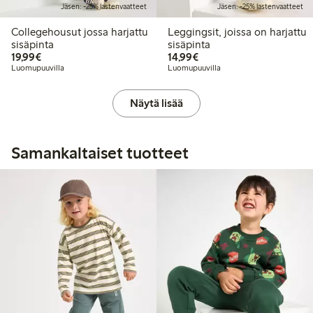
Jäsen: -25% lastenvaatteet
Jäsen: -25% lastenvaatteet
Collegehousut jossa harjattu
Leggingsit, joissa on harjattu
sisäpinta
sisäpinta
19,99 €
14,99 €
19,99€
14,99€
Luomupuuvilla
Luomupuuvilla
Näytä lisää
Samankaltaiset tuotteet