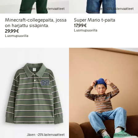
Jäsen: -25% lastenvaatteet
Jäsen: -25% lastenvaatteet
Minecraft-collegepaita, jossa
Super Mario t-paita
17,99 €
on harjattu sisäpinta.
17,99€
29,99 €
29,99€
Luomupuuvilla
Luomupuuvilla
Jäsen: -25% lastenvaatteet
Jäsen: -25% lastenvaatteet