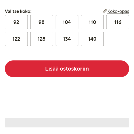
Valitse koko:
Koko-opas
Valitse koko:
92
98
104
110
116
122
128
134
140
Lisää ostoskoriin