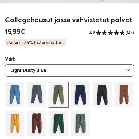
Collegehousut jossa vahvistetut polvet
19,99 €
19,99€
4.8
(143)
Jäsen: -25% lastenvaatteet
Väri: