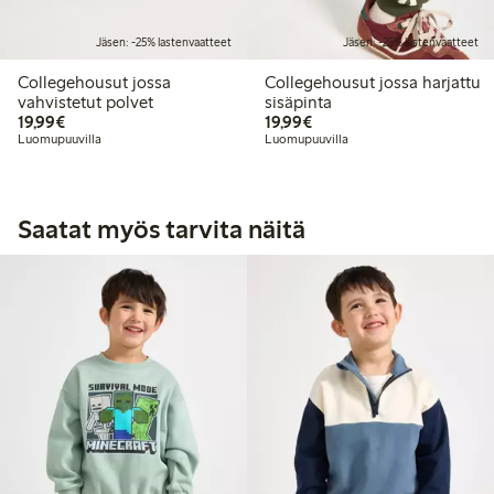
Jäsen: -25% lastenvaatteet
Jäsen: -25% lastenvaatteet
Collegehousut jossa
Collegehousut jossa harjattu
vahvistetut polvet
sisäpinta
19,99 €
19,99 €
19,99€
19,99€
Luomupuuvilla
Luomupuuvilla
Saatat myös tarvita näitä