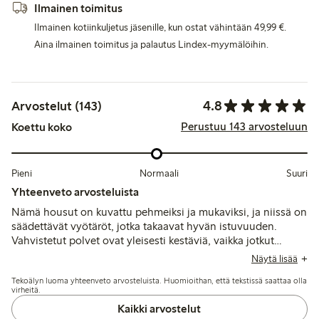
Ilmainen toimitus
Ilmainen kotiinkuljetus jäsenille, kun ostat vähintään 49,99 €.
Aina ilmainen toimitus ja palautus Lindex-myymälöihin.
4.8
Arvostelut (143)
Perustuu 143 arvosteluun
Koettu koko
Pieni
Normaali
Suuri
Yhteenveto arvosteluista
Nämä housut on kuvattu pehmeiksi ja mukaviksi, ja niissä on
säädettävät vyötäröt, jotka takaavat hyvän istuvuuden.
Vahvistetut polvet ovat yleisesti kestäviä, vaikka jotkut
mainitsevat nopeamman kulumisen tai reikien ilmestymisen
Näytä lisää
aktiivisen käytön jälkeen, ja muutama huomauttaa, että
Tekoälyn luoma yhteenveto arvosteluista. Huomioithan, että tekstissä saattaa olla
pituus on lyhyempi kuin tyypillisissä mitoissa.
virheitä.
Kaikki arvostelut