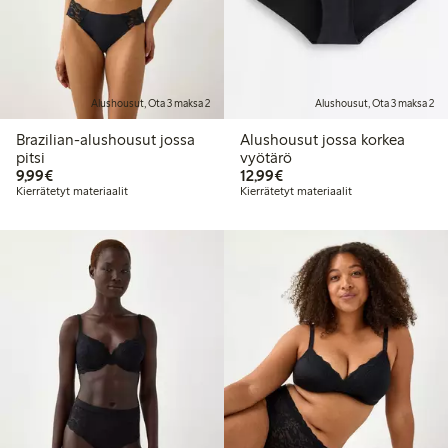
Alushousut, Ota 3 maksa 2
Alushousut, Ota 3 maksa 2
Brazilian-alushousut jossa
Alushousut jossa korkea
pitsi
vyötärö
9,99 €
12,99 €
9,99€
12,99€
Kierrätetyt materiaalit
Kierrätetyt materiaalit