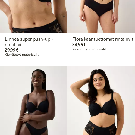
Linnea super push-up -
Flora kaarituettomat rintaliivit
34,99 €
rintaliivit
34,99€
29,99 €
29,99€
Kierrätetyt materiaalit
Kierrätetyt materiaalit