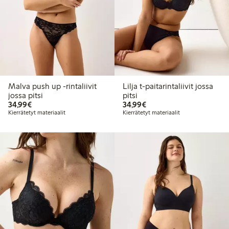
Malva push up -rintaliivit
Lilja t-paitarintaliivit jossa
jossa pitsi
pitsi
34,99 €
34,99 €
34,99€
34,99€
Kierrätetyt materiaalit
Kierrätetyt materiaalit