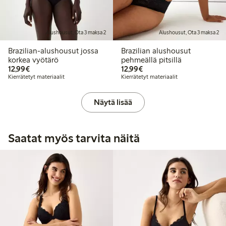
Alushousut, Ota 3 maksa 2
Alushousut, Ota 3 maksa 2
Brazilian-alushousut jossa
Brazilian alushousut
korkea vyötärö
pehmeällä pitsillä
12,99 €
12,99 €
12,99€
12,99€
Kierrätetyt materiaalit
Kierrätetyt materiaalit
Näytä lisää
Saatat myös tarvita näitä