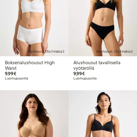
Alushousut, Ota 3 maksa 2
Alushousut, Ota 3 maksa 2
Bokserialushousut High
Alushousut tavallisella
Waist
vyötäröllä
9,99 €
9,99 €
9,99€
9,99€
Luomupuuvilla
Luomupuuvilla