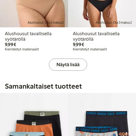
Alushousut, Ota 3 maksa 2
Alushousut, Ota 3 maksa 2
Alushousut tavallisella
Alushousut tavallisella
vyötäröllä
vyötäröllä
9,99 €
9,99 €
9,99€
9,99€
Kierrätetyt materiaalit
Kierrätetyt materiaalit
Näytä lisää
Samankaltaiset tuotteet