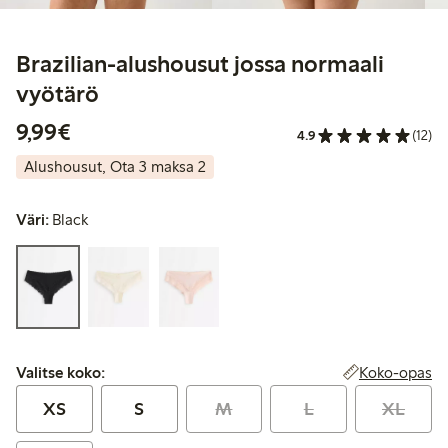
Brazilian-alushousut jossa normaali
vyötärö
9,99 €
9,99€
4.9
(12)
Alushousut, Ota 3 maksa 2
Väri:
Black
Valitse koko:
Koko-opas
Valitse koko:
XS
S
M
L
XL