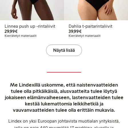
Linnea push up -rintaliivit
Dahlia t-paitarintaliivit
29,99 €
39,99 €
29,99€
39,99€
Kierrätetyt materiaalit
Kierrätetyt materiaalit
Näytä lisää
Me Lindexillä uskomme, että naistenvaatteiden
tulee olla pitkäikäisiä, alusvaatteita tulee löytyä
jokaiseen elämänvaiheeseen, lastenvaatteiden tulee
kestää lukemattomia leikkihetkiä ja
vauvanvaatteiden tulee olla erittäin mukavia.
Lindex on yksi Euroopan johtavista muotialan yrityksistä,
jolla on noin 440 myymälää 17 markkina-alueella ja