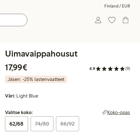
Finland / EUR
Uimavaippahousut
17,99 €
17,99€
4.9
(9)
Jäsen: -25% lastenvaatteet
Väri:
Light Blue
Valitse koko:
Koko-opas
Valitse koko:
62/68
74/80
86/92