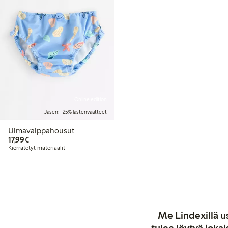
Online edition
Jäsen: -25% lastenvaatteet
Uimavaippahousut
17,99 €
17,99€
Kierrätetyt materiaalit
Me Lindexillä us