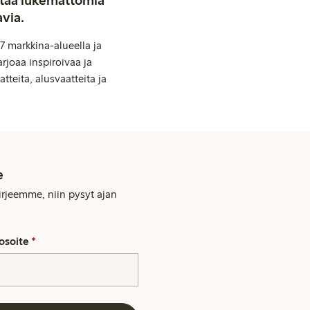
stää lukemattomia
avia.
7 markkina-alueella ja
rjoaa inspiroivaa ja
tteita, alusvaatteita ja
e
kirjeemme, niin pysyt ajan
osoite
*