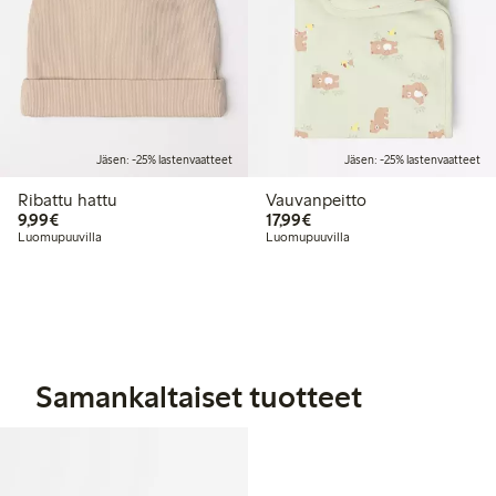
Jäsen: -25% lastenvaatteet
Jäsen: -25% lastenvaatteet
Ribattu hattu
Vauvanpeitto
9,99 €
17,99 €
9,99€
17,99€
Luomupuuvilla
Luomupuuvilla
Samankaltaiset tuotteet