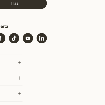
Tilaa
eitä