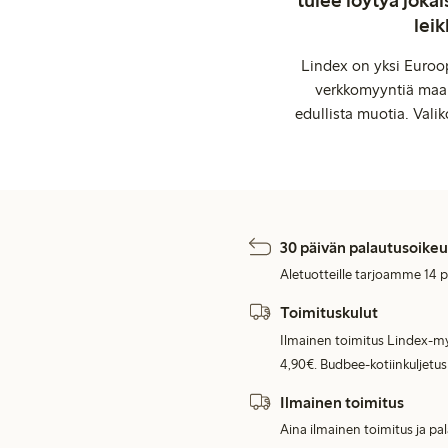
tulee löytyä jok
leik
Lindex on yksi Euroop
verkkomyyntiä maail
edullista muotia. Valik
30 päivän palautusoikeu
Aletuotteille tarjoamme 14 
Toimituskulut
Ilmainen toimitus Lindex-my
4,90€. Budbee-kotiinkuljetus
Ilmainen toimitus
Aina ilmainen toimitus ja pa