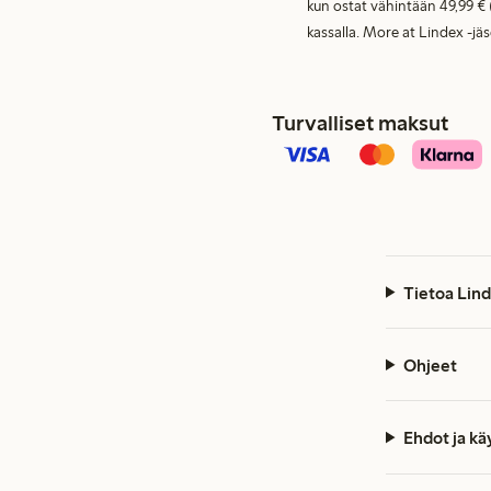
kun ostat vähintään 49,99 € 
kassalla. More at Lindex -jä
Turvalliset maksut
Tietoa Lind
Ohjeet
Ehdot ja k