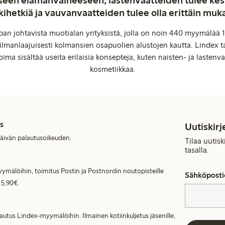
aiseen elämänvaiheeseen, lastenvaatteiden tulee ke
kihetkiä ja vauvanvaatteiden tulee olla erittäin muk
an johtavista muotialan yrityksistä, jolla on noin 440 myymälää 1
manlaajuisesti kolmansien osapuolien alustojen kautta. Lindex ta
oima sisältää useita erilaisia konsepteja, kuten naisten- ja lastenvaa
kosmetiikkaa.
s
Uutiskirj
päivän palautusoikeuden.
Tilaa uutis
tasalla.
ymälöihin, toimitus Postin ja Postnordin noutopisteille
Sähköposti
 5,90€.
lautus Lindex-myymälöihin. Ilmainen kotiinkuljetus jäsenille,