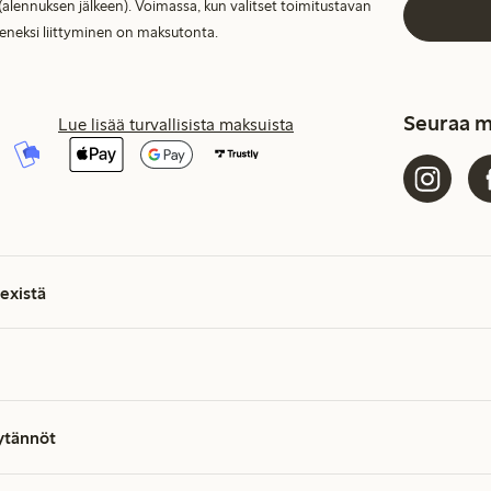
(alennuksen jälkeen). Voimassa, kun valitset toimitustavan
seneksi liittyminen on maksutonta.
Seuraa m
Lue lisää turvallisista maksuista
existä
äytännöt