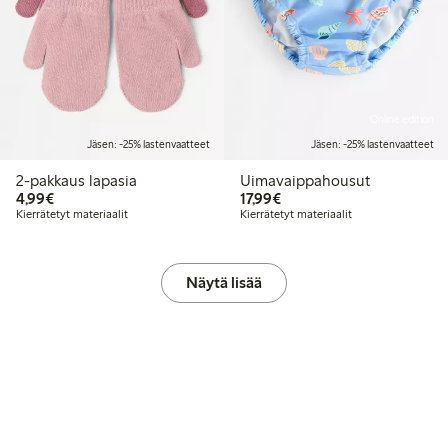
Online edition
Jäsen: -25% lastenvaatteet
Jäsen: -25% lastenvaatteet
2-pakkaus lapasia
Uimavaippahousut
4,99 €
17,99 €
4,99€
17,99€
Kierrätetyt materiaalit
Kierrätetyt materiaalit
Näytä lisää