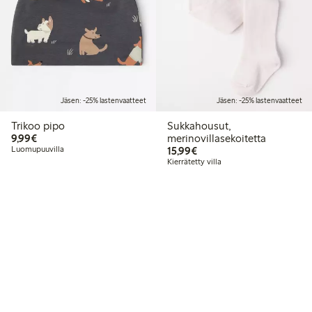
Jäsen: -25% lastenvaatteet
Jäsen: -25% lastenvaatteet
Trikoo pipo
Sukkahousut,
9,99 €
9,99€
merinovillasekoitetta
15,99 €
Luomupuuvilla
15,99€
Kierrätetty villa