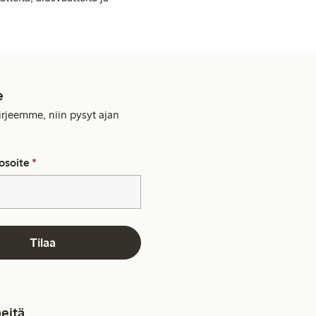
e
kirjeemme, niin pysyt ajan
osoite
*
Tilaa
eitä