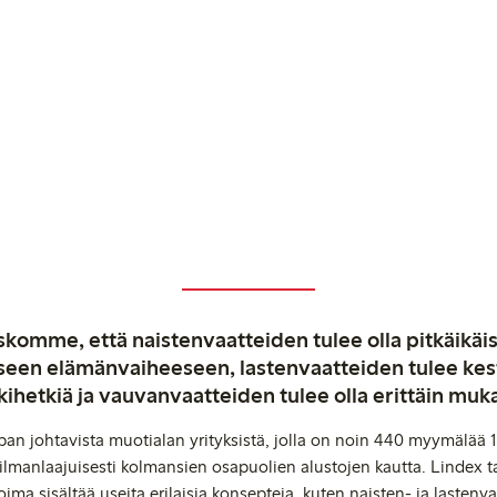
komme, että naistenvaatteiden tulee olla pitkäikäis
aiseen elämänvaiheeseen, lastenvaatteiden tulee ke
kihetkiä ja vauvanvaatteiden tulee olla erittäin muk
an johtavista muotialan yrityksistä, jolla on noin 440 myymälää 1
manlaajuisesti kolmansien osapuolien alustojen kautta. Lindex ta
oima sisältää useita erilaisia konsepteja, kuten naisten- ja lastenvaa