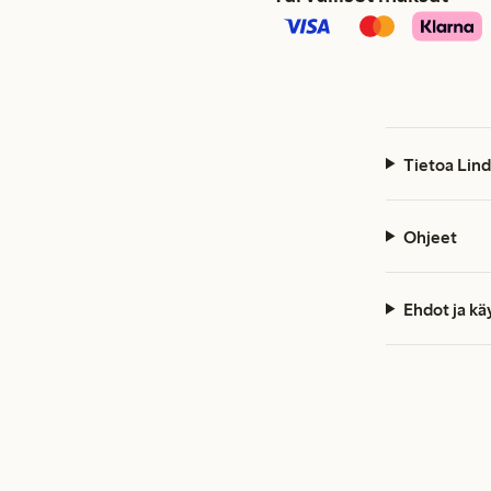
Tietoa Lind
Ohjeet
Ehdot ja k