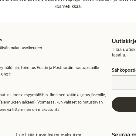
kosmetiikkaa.
s
Uutiskirj
päivän palautusoikeuden.
Tilaa uutis
tasalla.
ymälöihin, toimitus Postin ja Postnordin noutopisteille
Sähköposti
 5,90€.
lautus Lindex-myymälöihin. Ilmainen kotiinkuljetus jäsenille,
(alennuksen jälkeen). Voimassa, kun valitset toimitustavan
seneksi liittyminen on maksutonta.
Seuraa m
Lue lisää turvallisista maksuista