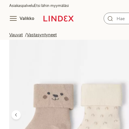
Asiakaspalvelu
Etsi lähin myymäläsi
Valikko
Vauvat
Vastasyntyneet