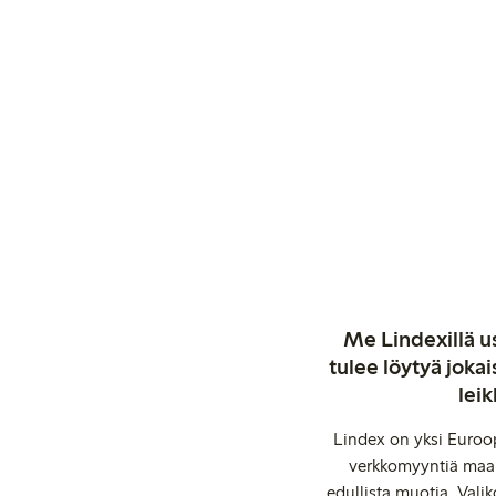
Me Lindexillä us
tulee löytyä jok
leik
Lindex on yksi Euroop
verkkomyyntiä maail
edullista muotia. Valik