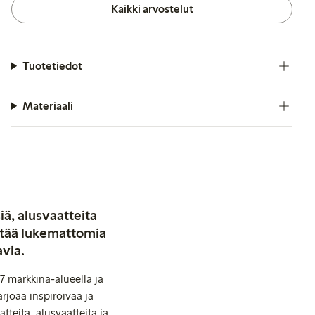
Kaikki arvostelut
Tuotetiedot
Materiaali
iä, alusvaatteita
stää lukemattomia
avia.
7 markkina-alueella ja
rjoaa inspiroivaa ja
tteita, alusvaatteita ja