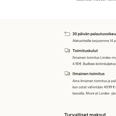
30 päivän palautusoikeu
Aletuotteille tarjoamme 14 
Toimituskulut
Ilmainen toimitus Lindex-my
4,90€. Budbee-kotiinkuljetus
Ilmainen toimitus
Aina ilmainen toimitus ja pa
kun ostat vähintään 49,99 € 
kassalla. More at Lindex -jä
Turvalliset maksut