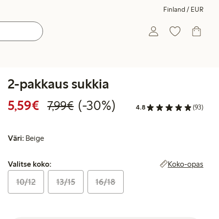
Finland / EUR
2-pakkaus sukkia
Alennettu hinta: 5,59 €
Normaalihinta: 7,99 €
30% alennus
5,59€
(-30%)
7,99€
4.8
(93)
Väri:
Beige
Valitse koko:
Koko-opas
Valitse koko:
10/12
13/15
16/18