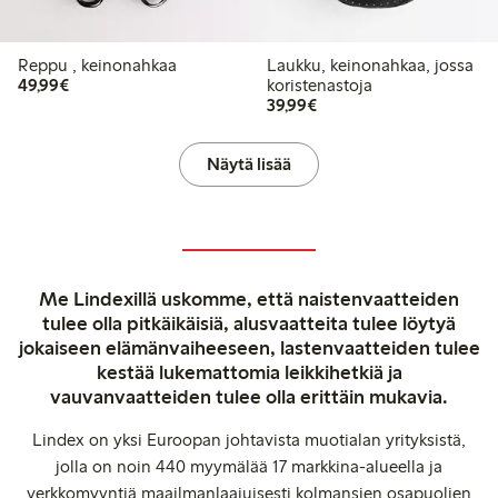
Reppu , keinonahkaa
Laukku, keinonahkaa, jossa
49,99 €
49,99€
koristenastoja
39,99 €
39,99€
Näytä lisää
Me Lindexillä uskomme, että naistenvaatteiden
tulee olla pitkäikäisiä, alusvaatteita tulee löytyä
jokaiseen elämänvaiheeseen, lastenvaatteiden tulee
kestää lukemattomia leikkihetkiä ja
vauvanvaatteiden tulee olla erittäin mukavia.
Lindex on yksi Euroopan johtavista muotialan yrityksistä,
jolla on noin 440 myymälää 17 markkina-alueella ja
verkkomyyntiä maailmanlaajuisesti kolmansien osapuolien