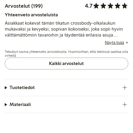
4.7
Arvostelut (199)
Yhteenveto arvosteluista
Asiakkaat kokevat tämän tikatun crossbody-olkalaukun
mukavaksi ja kevyeksi, sopivan kokoiseksi, joka sopii hyvin
välttämättömiin tavaroihin ja täydentää erilaisia asuja.
Vaikka materiaali ja tyyli vastaavat odotuksia, jotkut
Näytä lisää
raportoivat vetoketjun ja saumojen kulumisesta jo vähäisen
Tekoälyn luoma yhteenveto arvosteluista. Huomioithan, että tekstissä saattaa olla
käytön jälkeen, ja mainitsevat sisäisen vetoketjullisen taskun
virheitä.
puuttumisen järjestelyä varten.
Kaikki arvostelut
Tuotetiedot
Materiaali