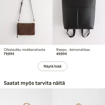
Olkalaukku mokkanahasta
Reppu , keinonahkaa
79,99 €
49,99 €
79,99€
49,99€
Näytä lisää
Saatat myös tarvita näitä