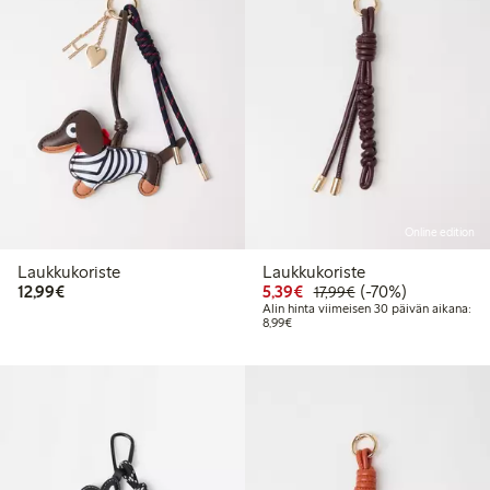
Online edition
Laukkukoriste
Laukkukoriste
12,99 €
Alennettu hinta: 5,39 €
Normaalihinta: 17,
70% alennus
12,99€
5,39€
(-70%)
17,99€
Alin hinta viimeisen 30 päivän aikana:
Alin hinta viimeisen 30 päivän aikan
8,99€