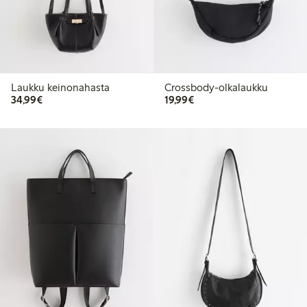
Laukku keinonahasta
Crossbody-olkalaukku
34,99 €
19,99 €
34,99€
19,99€