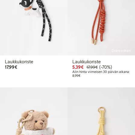
Online edition
Laukkukoriste
Laukkukoriste
17,99 €
Alennettu hinta: 5,39 €
Normaalihinta: 17,
70% alennus
17,99€
5,39€
(-70%)
17,99€
Alin hinta viimeisen 30 päivän aikana:
Alin hinta viimeisen 30 päivän aikan
8,99€