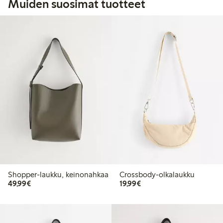
Muiden suosimat tuotteet
Shopper-laukku, keinonahkaa
Crossbody-olkalaukku
49,99 €
19,99 €
49,99€
19,99€