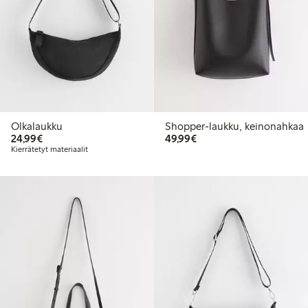
Olkalaukku
Shopper-laukku, keinonahkaa
24,99 €
49,99 €
24,99€
49,99€
Kierrätetyt materiaalit