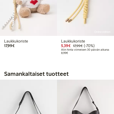
Online edition
Laukkukoriste
Laukkukoriste
17,99 €
Alennettu hinta: 5,39 €
Normaalihinta: 17,
70% alennus
17,99€
5,39€
(-70%)
17,99€
Alin hinta viimeisen 30 päivän aikana:
Alin hinta viimeisen 30 päivän aikan
8,99€
Samankaltaiset tuotteet