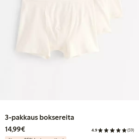
3-pakkaus boksereita
14,99 €
14,99€
4.9
(59)