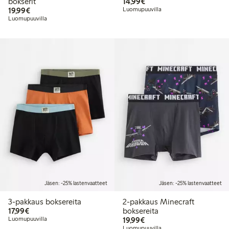
14,99 €
bokserit
14,99€
19,99 €
19,99€
Luomupuuvilla
Luomupuuvilla
Jäsen: -25% lastenvaatteet
Jäsen: -25% lastenvaatteet
3-pakkaus boksereita
2-pakkaus Minecraft
17,99 €
17,99€
boksereita
19,99 €
Luomupuuvilla
19,99€
Luomupuuvilla