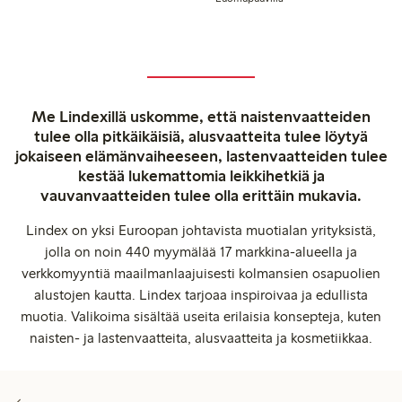
Me Lindexillä uskomme, että naistenvaatteiden
tulee olla pitkäikäisiä, alusvaatteita tulee löytyä
jokaiseen elämänvaiheeseen, lastenvaatteiden tulee
kestää lukemattomia leikkihetkiä ja
vauvanvaatteiden tulee olla erittäin mukavia.
Lindex on yksi Euroopan johtavista muotialan yrityksistä,
jolla on noin 440 myymälää 17 markkina-alueella ja
verkkomyyntiä maailmanlaajuisesti kolmansien osapuolien
alustojen kautta. Lindex tarjoaa inspiroivaa ja edullista
muotia. Valikoima sisältää useita erilaisia konsepteja, kuten
naisten- ja lastenvaatteita, alusvaatteita ja kosmetiikkaa.