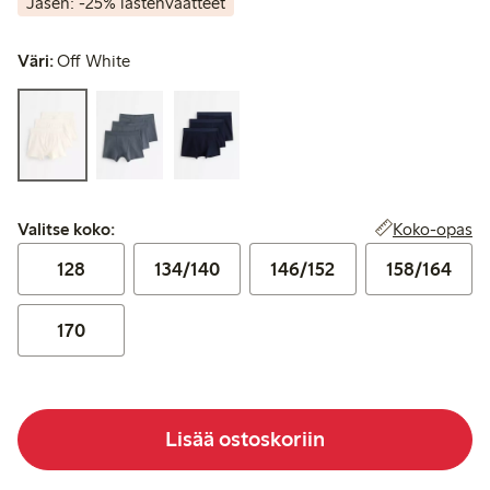
Jäsen: -25% lastenvaatteet
Väri:
Off White
Valitse koko:
Koko-opas
Valitse koko:
128
134/140
146/152
158/164
170
Lisää ostoskoriin