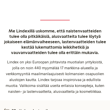
Me Lindexillä uskomme, että naistenvaatteiden
tulee olla pitkäikäisiä, alusvaatteita tulee löytyä
jokaiseen elämänvaiheeseen, lastenvaatteiden tulee
kestää lukemattomia leikkihetkiä ja
vauvanvaatteiden tulee olla erittäin mukavia.
Lindex on yksi Euroopan johtavista muotialan yrityksistä,
jolla on noin 440 myymälää 17 markkina-alueella ja
verkkomyyntiä maailmanlaajuisesti kolmansien osapuolien
alustojen kautta. Lindex tarjoaa inspiroivaa ja edullista
muotia. Valikoima sisältää useita erilaisia konsepteja, kuten
naisten- ja lastenvaatteita, alusvaatteita ja kosmetiikkaa.