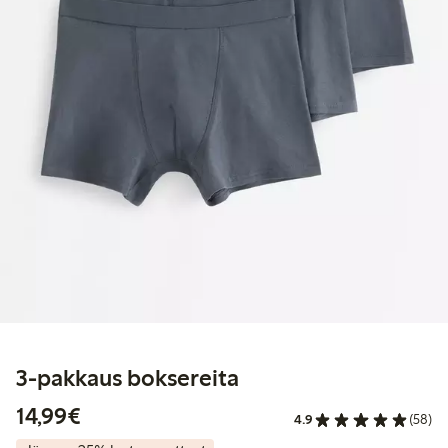
3-pakkaus boksereita
14,99 €
14,99€
4.9
(58)