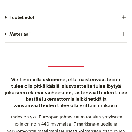
Tuotetiedot
Materiaali
Me Lindexillä uskomme, että naistenvaatteiden
tulee olla pitkäikäisiä, alusvaatteita tulee löytyä
jokaiseen elämänvaiheeseen, lastenvaatteiden tulee
kestää lukemattomia leikkihetkiä ja
vauvanvaatteiden tulee olla erittäin mukavia.
Lindex on yksi Euroopan johtavista muotialan yrityksistä,
jolla on noin 440 myymälää 17 markkina-alueella ja
verkkomyyntiä maailmanlaajuisesti kolmansien osapuolien