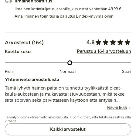
Ilmainen toimitus
Ilmainen kotiinkuljetus jäsenille, kun ostat vähintään 49,99 €.
Aina ilmainen toimitus ja palautus Lindex-myymälöihin.
4.8
Arvostelut (164)
Perustuu 164 arvosteluun
Koettu koko
Pieni
Normaali
Suuri
Yhteenveto arvosteluista
Tämä lyhythihainen paita on tunnettu tyylikkäästä pleat-
kaula-aukostaan ja mukavasta istuvuudestaan, mikä tekee
siitä sopivan sekä päivittäiseen käyttöön että erityisiin
tilaisuuksiin. Asiakkaat arvostavat pehmeää kangasta ja
Näytä lisää
imartelevaa leikkausta, vaikka jotkut mainitsevat, että kaula-
Tekoälyn luoma yhteenveto arvosteluista. Huomioithan, että tekstissä saattaa olla
aukko saattaa tuntua odotettua tiukemmalta. Kaiken
virheitä.
kaikkiaan se nähdään monipuolisena lisänä vaatekaappiin, ja
Kaikki arvostelut
monet ilmaisevat tyytyväisyytensä laatuun ja istuvuuteen.