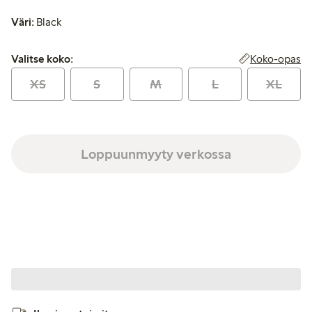
Väri:
Black
Valitse koko:
Koko-opas
Valitse koko:
XS
S
M
L
XL
Loppuunmyyty verkossa