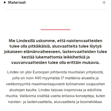
Materiaali
Me Lindexillä uskomme, että naistenvaatteiden
tulee olla pitkäikäisiä, alusvaatteita tulee löytyä
jokaiseen elämänvaiheeseen, lastenvaatteiden tulee
kestää lukemattomia leikkihetkiä ja
vauvanvaatteiden tulee olla erittäin mukavia.
Lindex on yksi Euroopan johtavista muotialan yrityksistä,
jolla on noin 440 myymälää 17 markkina-alueella ja
verkkomyyntiä maailmanlaajuisesti kolmansien osapuolien
alustojen kautta. Lindex tarjoaa inspiroivaa ja edullista
muotia. Valikoima sisältää useita erilaisia konsepteja, kuten
naisten- ja lastenvaatteita, alusvaatteita ja kosmetiikkaa.