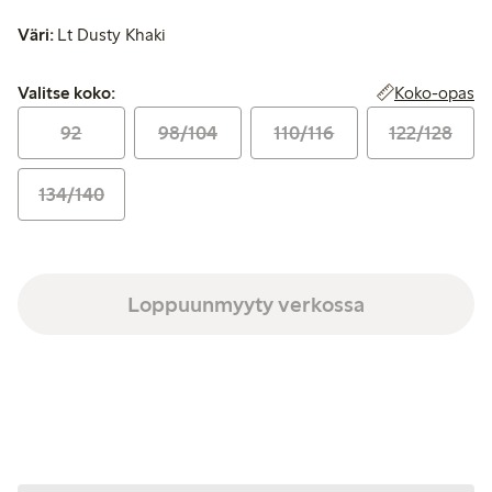
Väri:
Lt Dusty Khaki
Valitse koko:
Koko-opas
Valitse koko:
92
98/104
110/116
122/128
134/140
Loppuunmyyty verkossa