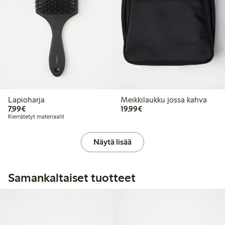
Lapioharja
Meikkilaukku jossa kahva
7,99 €
19,99 €
7,99€
19,99€
Kierrätetyt materiaalit
Näytä lisää
Samankaltaiset tuotteet