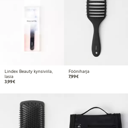
Lindex Beauty kynsiviila,
Fööniharja
7,99 €
lasia
7,99€
3,99 €
3,99€