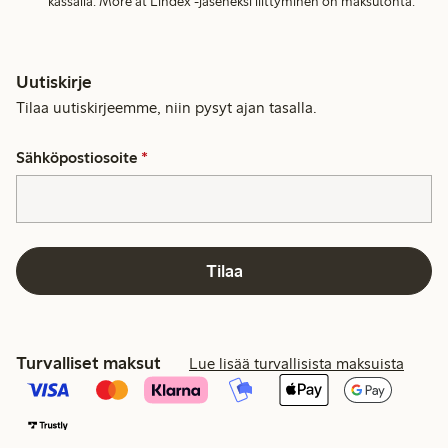
kassalla. More at Lindex -jäseneksi liittyminen on maksutonta.
Uutiskirje
Tilaa uutiskirjeemme, niin pysyt ajan tasalla.
Sähköpostiosoite
*
Tilaa
Turvalliset maksut
Lue lisää turvallisista maksuista