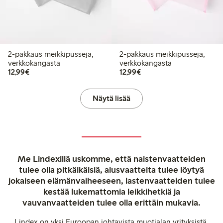
2-pakkaus meikkipusseja,
2-pakkaus meikkipusseja,
verkkokangasta
verkkokangasta
12,99 €
12,99 €
12,99€
12,99€
Näytä lisää
Me Lindexillä uskomme, että naistenvaatteiden
tulee olla pitkäikäisiä, alusvaatteita tulee löytyä
jokaiseen elämänvaiheeseen, lastenvaatteiden tulee
kestää lukemattomia leikkihetkiä ja
vauvanvaatteiden tulee olla erittäin mukavia.
Lindex on yksi Euroopan johtavista muotialan yrityksistä,