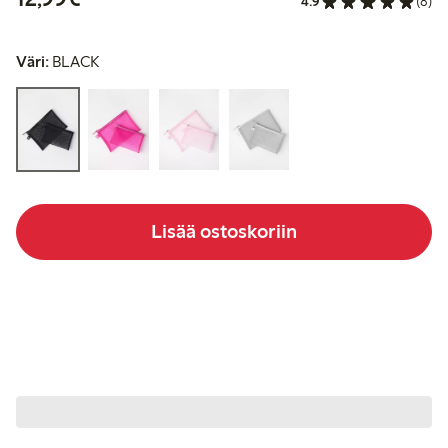
4.9
(8)
Väri:
BLACK
Lisää ostoskoriin