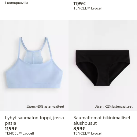
11,99 €
Luomupuuvilla
11,99€
TENCEL™ Lyocell
Jäsen: -25% lastenvaatteet
Jäsen: -25% lastenvaatteet
Lyhyt saumaton toppi, jossa
Saumattomat bikinimalliset
pitsiä
alushousut
11,99 €
8,99 €
11,99€
8,99€
TENCEL™ Lyocell
TENCEL™ Lyocell