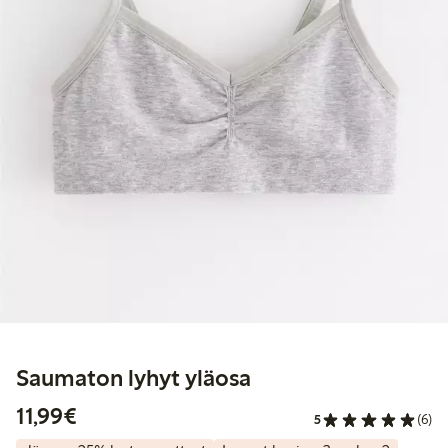
Saumaton lyhyt yläosa
11,99 €
11,99€
5
(6)