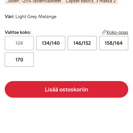
Jäsen: -25% lastenvaatteet
Lapset basics, 3 maksa 2
Väri:
Light Grey Melange
Valitse koko:
Koko-opas
Valitse koko:
128
134/140
146/152
158/164
170
Lisää ostoskoriin