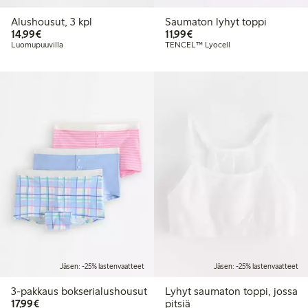
Alushousut, 3 kpl
Saumaton lyhyt toppi
14,99 €
11,99 €
14,99€
11,99€
Luomupuuvilla
TENCEL™ Lyocell
Jäsen: -25% lastenvaatteet
Jäsen: -25% lastenvaatteet
3-pakkaus bokserialushousut
Lyhyt saumaton toppi, jossa
17,99 €
17,99€
pitsiä