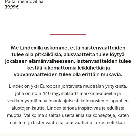
Paita, merinovillaa
39,99 €
39,99€
Me Lindexillä uskomme, että naistenvaatteiden
tulee olla pitkäikäisiä, alusvaatteita tulee löytyä
jokaiseen elämänvaiheeseen, lastenvaatteiden tulee
kestää lukemattomia leikkihetkiä ja
vauvanvaatteiden tulee olla erittäin mukavia.
Lindex on yksi Euroopan johtavista muotialan yrityksistä,
jolla on noin 440 myymälää 17 markkina-alueella ja
verkkomyyntiä maailmanlaajuisesti kolmansien osapuolien
alustojen kautta. Lindex tarjoaa inspiroivaa ja edullista
muotia. Valikoima sisältää useita erilaisia konsepteja, kuten
naisten- ja lastenvaatteita, alusvaatteita ja kosmetiikkaa.