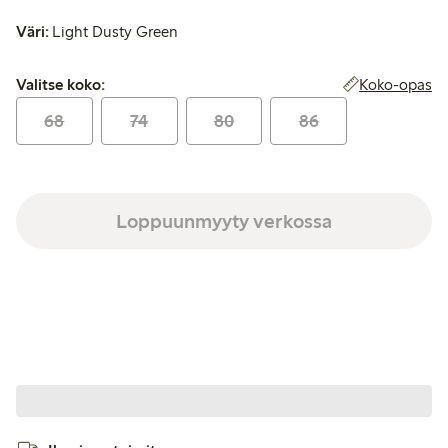
Väri:
Light Dusty Green
Valitse koko:
Koko-opas
Valitse koko:
68
74
80
86
Loppuunmyyty verkossa