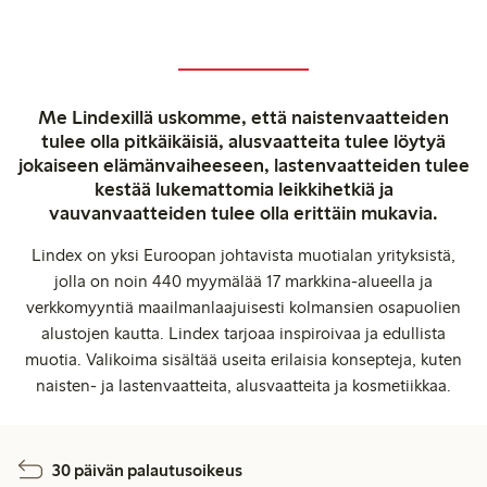
Me Lindexillä uskomme, että naistenvaatteiden
tulee olla pitkäikäisiä, alusvaatteita tulee löytyä
jokaiseen elämänvaiheeseen, lastenvaatteiden tulee
kestää lukemattomia leikkihetkiä ja
vauvanvaatteiden tulee olla erittäin mukavia.
Lindex on yksi Euroopan johtavista muotialan yrityksistä,
jolla on noin 440 myymälää 17 markkina-alueella ja
verkkomyyntiä maailmanlaajuisesti kolmansien osapuolien
alustojen kautta. Lindex tarjoaa inspiroivaa ja edullista
muotia. Valikoima sisältää useita erilaisia konsepteja, kuten
naisten- ja lastenvaatteita, alusvaatteita ja kosmetiikkaa.
30 päivän palautusoikeus