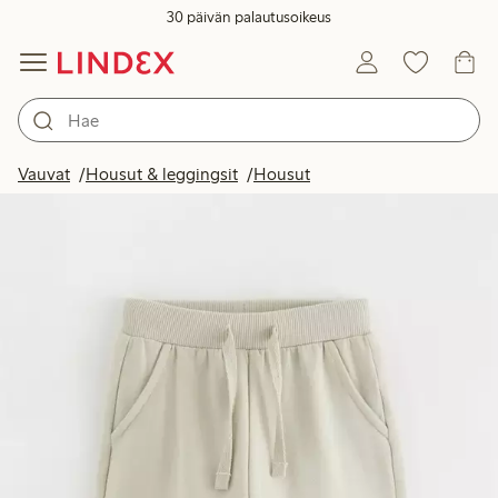
30 päivän palautusoikeus
Vauvat
Housut & leggingsit
Housut