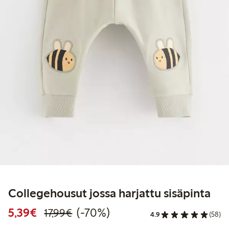
Collegehousut jossa harjattu sisäpinta
Alennettu hinta: 5,39 €
Normaalihinta: 17,99 €
70% alennus
5,39€
(-70%)
17,99€
4.9
(58)