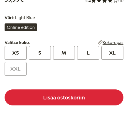
4.2
(11)
Väri:
Light Blue
Online edition
Valitse koko:
Koko-opas
Valitse koko:
XS
S
M
L
XL
XXL
Lisää ostoskoriin