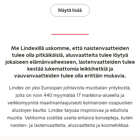
Näytä lisää
Me Lindexillä uskomme, että naistenvaatteiden
tulee olla pitkäikäisiä, alusvaatteita tulee löytyä
jokaiseen elämänvaiheeseen, lastenvaatteiden tulee
kestää lukemattomia leikkihetkiä ja
vauvanvaatteiden tulee olla erittäin mukavia.
Lindex on yksi Euroopan johtavista muotialan yrityksistä,
jolla on noin 440 myymälää 17 markkina-alueella ja
verkkomyyntiä maailmanlaajuisesti kolmansien osapuolien
alustojen kautta. Lindex tarjoaa inspiroivaa ja edullista
muotia. Valikoima sisältää useita erilaisia konsepteja, kuten
naisten- ja lastenvaatteita, alusvaatteita ja kosmetiikkaa.