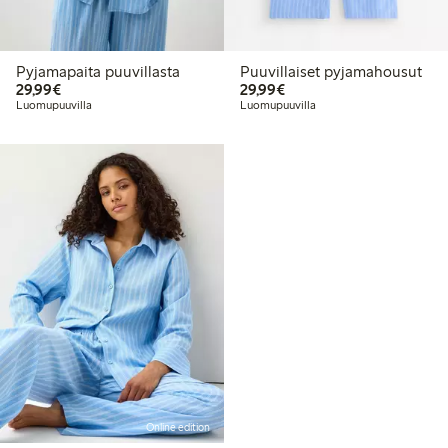
Pyjamapaita puuvillasta
Puuvillaiset pyjamahousut
29,99 €
29,99 €
29,99€
29,99€
Luomupuuvilla
Luomupuuvilla
Online edition