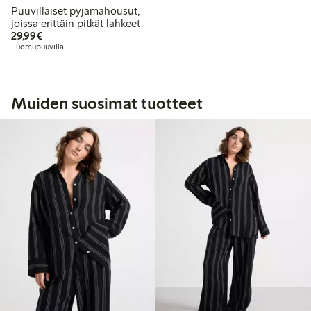
Puuvillaiset pyjamahousut,
joissa erittäin pitkät lahkeet
29,99 €
29,99€
Luomupuuvilla
Muiden suosimat tuotteet