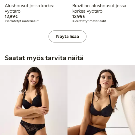
Alushousut jossa korkea
Brazilian-alushousut jossa
vyötärö
korkea vyötärö
12,99 €
12,99 €
12,99€
12,99€
Kierrätetyt materiaalit
Kierrätetyt materiaalit
Näytä lisää
Saatat myös tarvita näitä