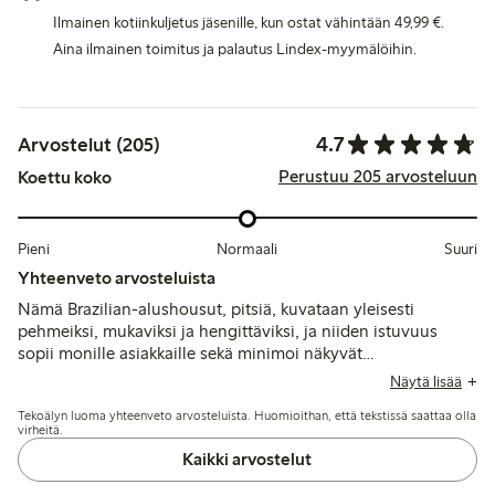
Ilmainen kotiinkuljetus jäsenille, kun ostat vähintään 49,99 €.
Aina ilmainen toimitus ja palautus Lindex-myymälöihin.
4.7
Arvostelut (205)
Perustuu 205 arvosteluun
Koettu koko
Pieni
Normaali
Suuri
Yhteenveto arvosteluista
Nämä Brazilian-alushousut, pitsiä, kuvataan yleisesti
pehmeiksi, mukaviksi ja hengittäviksi, ja niiden istuvuus
sopii monille asiakkaille sekä minimoi näkyvät
alusvaatejäljet. Jotkut mainitsevat elastisuuden aiheuttamia
Näytä lisää
ongelmia, kuten alushousujen rullautumista tai liukumista
Tekoälyn luoma yhteenveto arvosteluista. Huomioithan, että tekstissä saattaa olla
alas, ja muutamat huomauttavat ohuesta kankaasta, joka
virheitä.
saattaa menettää muotonsa tai värinsä pesun jälkeen.
Kaikki arvostelut