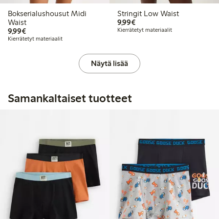
Bokserialushousut Midi
Stringit Low Waist
9,99 €
Waist
9,99€
9,99 €
9,99€
Kierrätetyt materiaalit
Kierrätetyt materiaalit
Näytä lisää
Samankaltaiset tuotteet