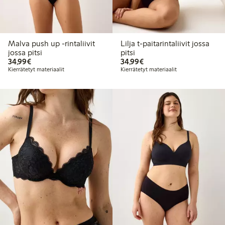
Malva push up -rintaliivit
Lilja t-paitarintaliivit jossa
jossa pitsi
pitsi
34,99 €
34,99 €
34,99€
34,99€
Kierrätetyt materiaalit
Kierrätetyt materiaalit