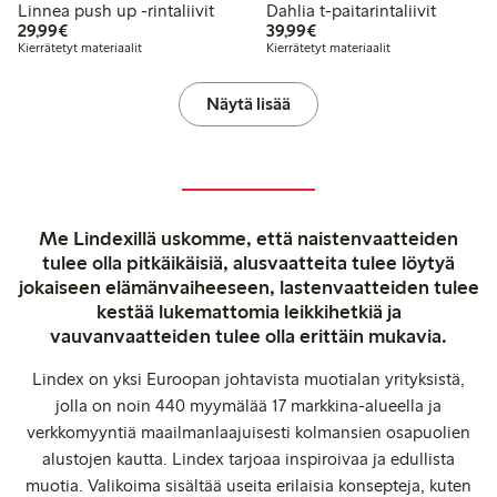
Linnea push up -rintaliivit
Dahlia t-paitarintaliivit
29,99 €
39,99 €
29,99€
39,99€
Kierrätetyt materiaalit
Kierrätetyt materiaalit
Näytä lisää
Me Lindexillä uskomme, että naistenvaatteiden
tulee olla pitkäikäisiä, alusvaatteita tulee löytyä
jokaiseen elämänvaiheeseen, lastenvaatteiden tulee
kestää lukemattomia leikkihetkiä ja
vauvanvaatteiden tulee olla erittäin mukavia.
Lindex on yksi Euroopan johtavista muotialan yrityksistä,
jolla on noin 440 myymälää 17 markkina-alueella ja
verkkomyyntiä maailmanlaajuisesti kolmansien osapuolien
alustojen kautta. Lindex tarjoaa inspiroivaa ja edullista
muotia. Valikoima sisältää useita erilaisia konsepteja, kuten