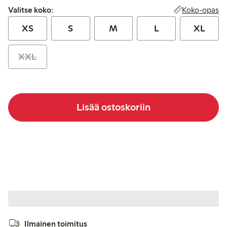
Valitse koko:
Koko-opas
Valitse koko:
XS
S
M
L
XL
XXL
Lisää ostoskoriin
Ilmainen toimitus