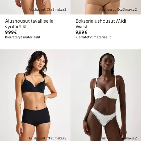
Alushousut, Ota 3 maksa 2
Alushousut, Ota 3 maksa 2
Alushousut tavallisella
Bokserialushousut Midi
vyötäröllä
Waist
9,99 €
9,99 €
9,99€
9,99€
Kierrätetyt materiaalit
Kierrätetyt materiaalit
Alushousut, Ota 3 maksa 2
Alushousut, Ota 3 maksa 2