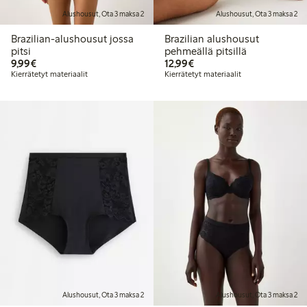
Alushousut, Ota 3 maksa 2
Alushousut, Ota 3 maksa 2
Brazilian-alushousut jossa
Brazilian alushousut
pitsi
pehmeällä pitsillä
9,99 €
12,99 €
9,99€
12,99€
Kierrätetyt materiaalit
Kierrätetyt materiaalit
Alushousut, Ota 3 maksa 2
Alushousut, Ota 3 maksa 2