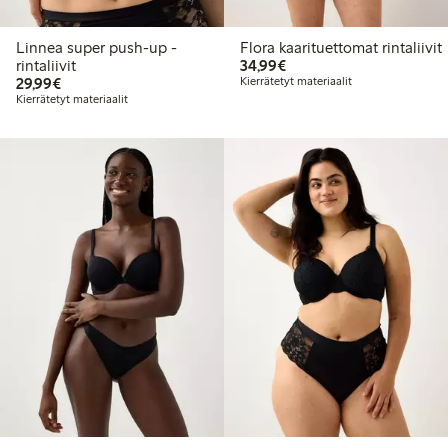
Linnea super push-up -
Flora kaarituettomat rintaliivit
34,99 €
rintaliivit
34,99€
29,99 €
29,99€
Kierrätetyt materiaalit
Kierrätetyt materiaalit