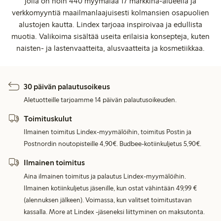
jolla on noin 440 myymälää 17 markkina-alueella ja
verkkomyyntiä maailmanlaajuisesti kolmansien osapuolien
alustojen kautta. Lindex tarjoaa inspiroivaa ja edullista
muotia. Valikoima sisältää useita erilaisia konsepteja, kuten
naisten- ja lastenvaatteita, alusvaatteita ja kosmetiikkaa.
30 päivän palautusoikeus
Aletuotteille tarjoamme 14 päivän palautusoikeuden.
Toimituskulut
Ilmainen toimitus Lindex-myymälöihin, toimitus Postin ja
Postnordin noutopisteille 4,90€. Budbee-kotiinkuljetus 5,90€.
Ilmainen toimitus
Aina ilmainen toimitus ja palautus Lindex-myymälöihin.
Ilmainen kotiinkuljetus jäsenille, kun ostat vähintään 49,99 €
(alennuksen jälkeen). Voimassa, kun valitset toimitustavan
kassalla. More at Lindex -jäseneksi liittyminen on maksutonta.