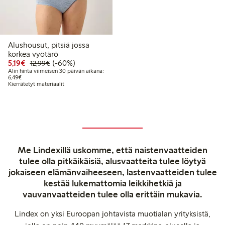
Alushousut, pitsiä jossa
korkea vyötärö
Alennettu hinta: 5,19 €
Normaalihinta: 12,99 €
60% alennus
5,19€
(-60%)
12,99€
Alin hinta viimeisen 30 päivän aikana:
Alin hinta viimeisen 30 päivän aikana: 6,49 €
6,49€
Kierrätetyt materiaalit
Me Lindexillä uskomme, että naistenvaatteiden
tulee olla pitkäikäisiä, alusvaatteita tulee löytyä
jokaiseen elämänvaiheeseen, lastenvaatteiden tulee
kestää lukemattomia leikkihetkiä ja
vauvanvaatteiden tulee olla erittäin mukavia.
Lindex on yksi Euroopan johtavista muotialan yrityksistä,