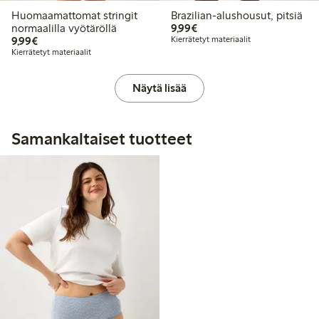
Huomaamattomat stringit
Brazilian-alushousut, pitsiä
9,99 €
normaalilla vyötäröllä
9,99€
9,99 €
9,99€
Kierrätetyt materiaalit
Kierrätetyt materiaalit
Näytä lisää
Samankaltaiset tuotteet