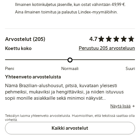
Ilmainen kotiinkuljetus jäsenille, kun ostat vähintään 49,99 €.
Aina ilmainen toimitus ja palautus Lindex-myymälöihin.
4.7
Arvostelut (205)
Perustuu 205 arvosteluun
Koettu koko
Pieni
Normaali
Suuri
Yhteenveto arvosteluista
Nämä Brazilian-alushousut, pitsiä, kuvataan yleisesti
pehmeiksi, mukaviksi ja hengittäviksi, ja niiden istuvuus
sopii monille asiakkaille sekä minimoi näkyvät
alusvaatejäljet. Jotkut mainitsevat elastisuuden aiheuttamia
Näytä lisää
ongelmia, kuten alushousujen rullautumista tai liukumista
Tekoälyn luoma yhteenveto arvosteluista. Huomioithan, että tekstissä saattaa olla
alas, ja muutamat huomauttavat ohuesta kankaasta, joka
virheitä.
saattaa menettää muotonsa tai värinsä pesun jälkeen.
Kaikki arvostelut