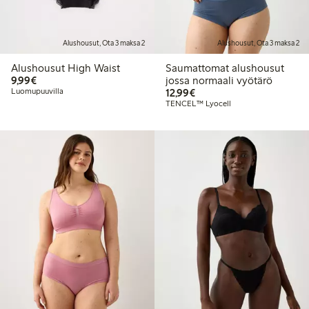
Alushousut, Ota 3 maksa 2
Alushousut, Ota 3 maksa 2
Alushousut High Waist
Saumattomat alushousut
9,99 €
9,99€
jossa normaali vyötärö
12,99 €
Luomupuuvilla
12,99€
TENCEL™ Lyocell