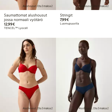
Alushousut, Ota 3 maksa 2
Alushousut, Ota 3 maksa 2
Saumattomat alushousut
Stringit
7,99 €
jossa normaali vyötärö
7,99€
12,99 €
12,99€
Luomupuuvilla
TENCEL™ Lyocell
Alushousut, Ota 3 maksa 2
Alushousut, Ota 3 maksa 2