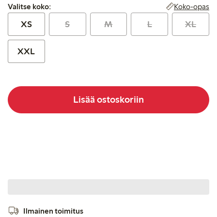
Valitse koko:
Koko-opas
Valitse koko:
XS
S
M
L
XL
XXL
Lisää ostoskoriin
Ilmainen toimitus