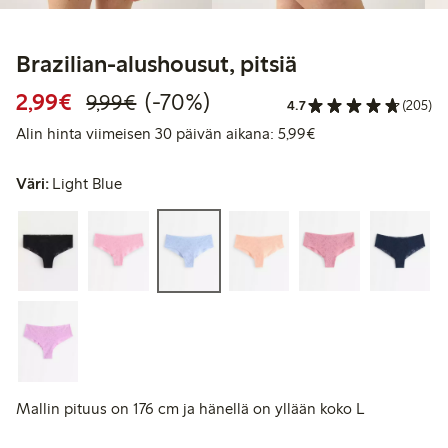
Brazilian-alushousut, pitsiä
Alennettu hinta: 2,99 €
Normaalihinta: 9,99 €
70% alennus
2,99€
(-70%)
9,99€
4.7
(205)
Alin hinta viimeise
Alin hinta viimeisen 30 päivän aikana: 5,99€
Väri:
Light Blue
Mallin pituus on 176 cm ja hänellä on yllään koko L