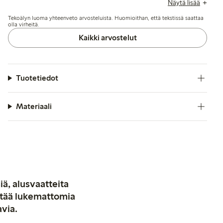
Näytä lisää
tiukemman istuvuuden saamiseksi, kun taas laatu ja
Tekoälyn luoma yhteenveto arvosteluista. Huomioithan, että tekstissä saattaa
materiaali saavat jatkuvasti positiivista palautetta.
olla virheitä.
Kaikki arvostelut
Tuotetiedot
Materiaali
iä, alusvaatteita
stää lukemattomia
avia.