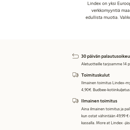
Lindex on yksi Euroop
verkkomyyntiä maail
edullista muotia. Valik
30 päivän palautusoikeu
Aletuotteille tarjoamme 14 
Toimituskulut
Ilmainen toimitus Lindex-my
4,90€. Budbee-kotiinkuljetus
Ilmainen toimitus
Aina ilmainen toimitus ja pa
kun ostat vähintään 49,99 € 
kassalla. More at Lindex -jä