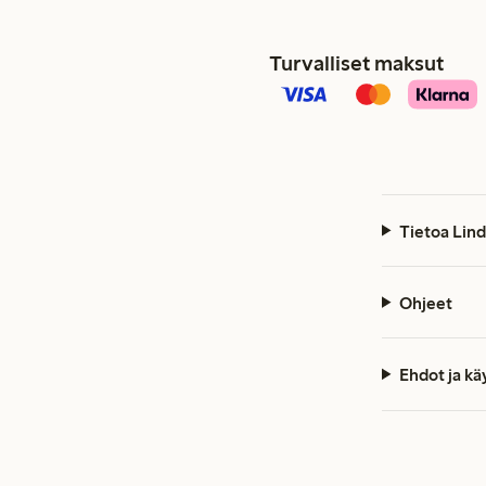
Turvalliset maksut
Tietoa Lind
Ohjeet
Ehdot ja k