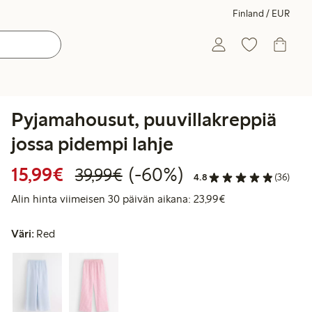
Finland / EUR
Pyjamahousut, puuvillakreppiä
jossa pidempi lahje
Alennettu hinta: 15,99 €
Normaalihinta: 39,99 
60% alennus
15,99€
(-60%)
39,99€
4.8
(36)
Alin hinta viimeis
Alin hinta viimeisen 30 päivän aikana: 23,99€
Väri:
Red