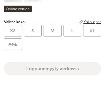
Online edition
Valitse koko:
Koko-opas
Valitse koko:
XS
S
M
L
XL
XXL
Loppuunmyyty verkossa