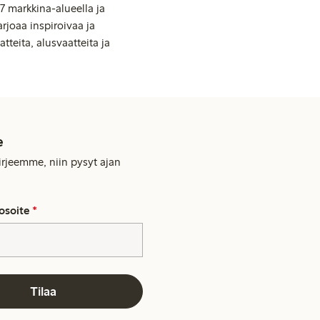
7 markkina-alueella ja
rjoaa inspiroivaa ja
tteita, alusvaatteita ja
e
kirjeemme, niin pysyt ajan
osoite
*
Tilaa