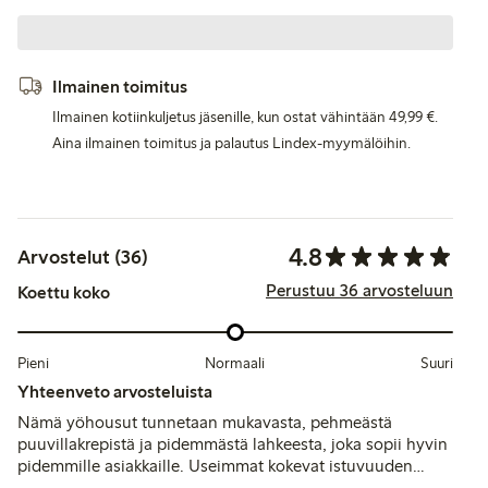
Ilmainen toimitus
Ilmainen kotiinkuljetus jäsenille, kun ostat vähintään 49,99 €.
Aina ilmainen toimitus ja palautus Lindex-myymälöihin.
4.8
Arvostelut (36)
Perustuu 36 arvosteluun
Koettu koko
Pieni
Normaali
Suuri
Yhteenveto arvosteluista
Nämä yöhousut tunnetaan mukavasta, pehmeästä
puuvillakrepistä ja pidemmästä lahkeesta, joka sopii hyvin
pidemmille asiakkaille. Useimmat kokevat istuvuuden
väljähköksi, ja osa suosittelee ottamaan kokoa pienemmän