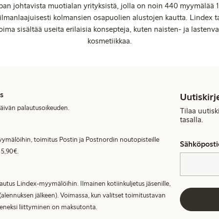
an johtavista muotialan yrityksistä, jolla on noin 440 myymälää 1
manlaajuisesti kolmansien osapuolien alustojen kautta. Lindex ta
oima sisältää useita erilaisia konsepteja, kuten naisten- ja lastenvaa
kosmetiikkaa.
s
Uutiskirj
päivän palautusoikeuden.
Tilaa uutis
tasalla.
ymälöihin, toimitus Postin ja Postnordin noutopisteille
Sähköposti
 5,90€.
lautus Lindex-myymälöihin. Ilmainen kotiinkuljetus jäsenille,
(alennuksen jälkeen). Voimassa, kun valitset toimitustavan
seneksi liittyminen on maksutonta.