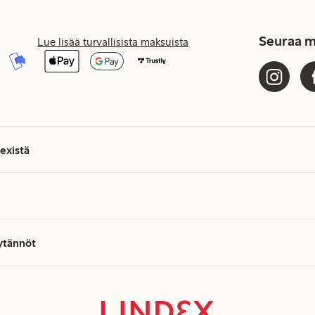
Seuraa m
Lue lisää turvallisista maksuista
existä
äytännöt