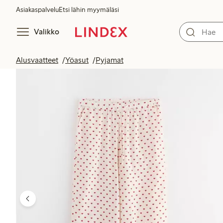
Asiakaspalvelu
Etsi lähin myymäläsi
Valikko
Alusvaatteet
Yöasut
Pyjamat