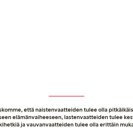
komme, että naistenvaatteiden tulee olla pitkäikäis
aiseen elämänvaiheeseen, lastenvaatteiden tulee ke
kihetkiä ja vauvanvaatteiden tulee olla erittäin muk