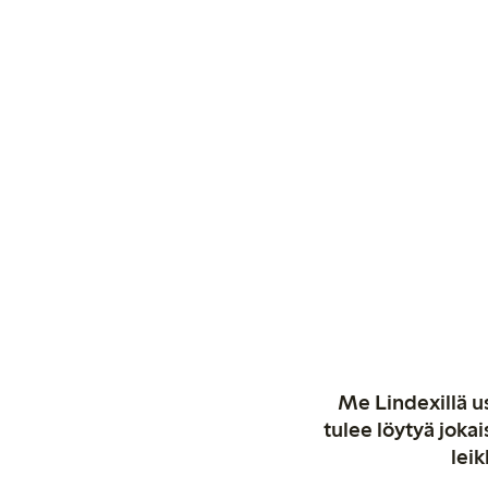
Me Lindexillä us
tulee löytyä jok
leik