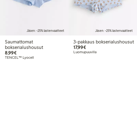
Jäsen: -25% lastenvaatteet
Jäsen: -25% lastenvaatteet
Saumattomat
3-pakkaus bokserialushousut
17,99 €
bokserialushousut
17,99€
8,99 €
8,99€
Luomupuuvilla
TENCEL™ Lyocell