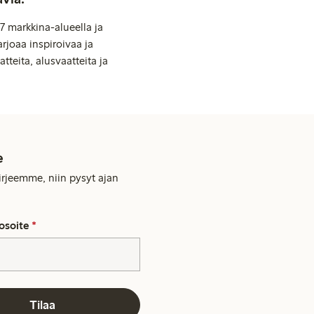
7 markkina-alueella ja
rjoaa inspiroivaa ja
tteita, alusvaatteita ja
e
kirjeemme, niin pysyt ajan
osoite
*
Tilaa