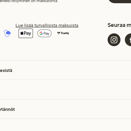
seneksi liittyminen on maksutonta.
Seuraa m
Lue lisää turvallisista maksuista
existä
äytännöt