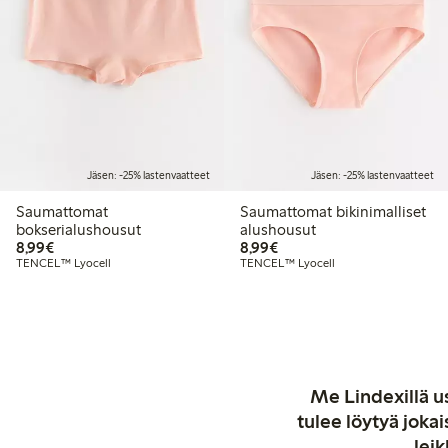
Jäsen: -25% lastenvaatteet
Jäsen: -25% lastenvaatteet
Saumattomat
Saumattomat bikinimalliset
bokserialushousut
alushousut
8,99 €
8,99 €
8,99€
8,99€
TENCEL™ Lyocell
TENCEL™ Lyocell
Me Lindexillä us
tulee löytyä jok
leik