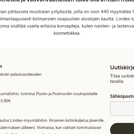
an johtavista muotialan yrityksistä, jolla on noin 440 myymälää 1
manlaajuisesti kolmansien osapuolien alustojen kautta. Lindex ta
oima sisältää useita erilaisia konsepteja, kuten naisten- ja lastenvaa
kosmetiikkaa.
s
Uutiskirj
päivän palautusoikeuden.
Tilaa uutis
tasalla.
ymälöihin, toimitus Postin ja Postnordin noutopisteille
Sähköposti
 5,90€.
lautus Lindex-myymälöihin. Ilmainen kotiinkuljetus jäsenille,
(alennuksen jälkeen). Voimassa, kun valitset toimitustavan