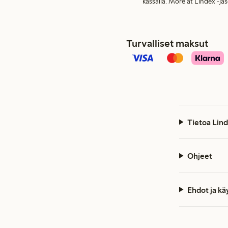
kassalla. More at Lindex -jä
Turvalliset maksut
Tietoa Lind
Ohjeet
Ehdot ja k