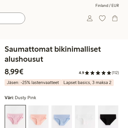
Finland / EUR
Saumattomat bikinimalliset
alushousut
8,99 €
8,99€
4.9
(112)
Jäsen: -25% lastenvaatteet
Lapset basics, 3 maksa 2
Väri:
Dusty Pink