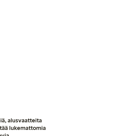
iä, alusvaatteita
stää lukemattomia
avia.