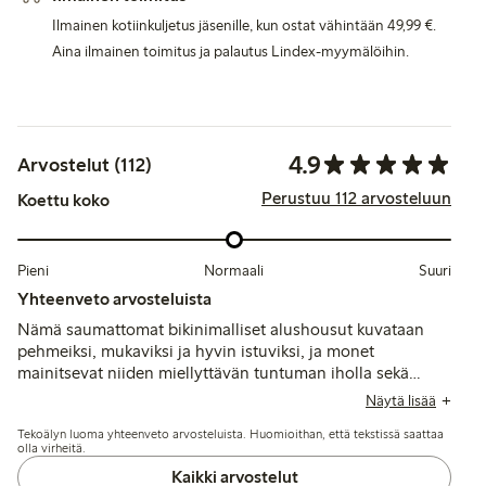
Ilmainen kotiinkuljetus jäsenille, kun ostat vähintään 49,99 €.
Aina ilmainen toimitus ja palautus Lindex-myymälöihin.
4.9
Arvostelut (112)
Perustuu 112 arvosteluun
Koettu koko
Pieni
Normaali
Suuri
Yhteenveto arvosteluista
Nämä saumattomat bikinimalliset alushousut kuvataan
pehmeiksi, mukaviksi ja hyvin istuviksi, ja monet
mainitsevat niiden miellyttävän tuntuman iholla sekä
hyvän joustavuuden. Jotkut mainitsevat, että koko on
Näytä lisää
hieman suurempi, kun taas kestävyys ja pesunkestävyys
Tekoälyn luoma yhteenveto arvosteluista. Huomioithan, että tekstissä saattaa
raportoidaan yleisesti positiivisina.
olla virheitä.
Kaikki arvostelut