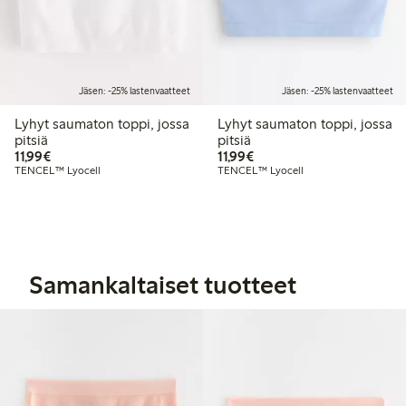
Jäsen: -25% lastenvaatteet
Jäsen: -25% lastenvaatteet
Lyhyt saumaton toppi, jossa
Lyhyt saumaton toppi, jossa
pitsiä
pitsiä
11,99 €
11,99 €
11,99€
11,99€
TENCEL™ Lyocell
TENCEL™ Lyocell
Samankaltaiset tuotteet