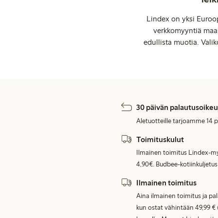
Lindex on yksi Euroop
verkkomyyntiä maail
edullista muotia. Valik
30 päivän palautusoikeu
Aletuotteille tarjoamme 14 
Toimituskulut
Ilmainen toimitus Lindex-my
4,90€. Budbee-kotiinkuljetus
Ilmainen toimitus
Aina ilmainen toimitus ja pa
kun ostat vähintään 49,99 € 