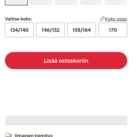
Valitse koko:
Koko-opas
Valitse koko:
134/140
146/152
158/164
170
Lisää ostoskoriin
Ilmainen toimitus