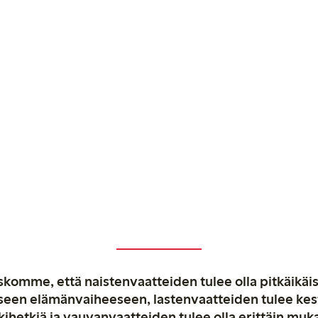
komme, että naistenvaatteiden tulee olla pitkäikäis
aiseen elämänvaiheeseen, lastenvaatteiden tulee ke
kihetkiä ja vauvanvaatteiden tulee olla erittäin muk