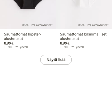
Jäsen: -25% lastenvaatteet
Jäsen: -25% lastenvaatteet
Saumattomat hipster-
Saumattomat bikinimalliset
alushousut
alushousut
8,99 €
8,99 €
8,99€
8,99€
TENCEL™ Lyocell
TENCEL™ Lyocell
Näytä lisää