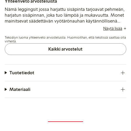
Yhteenveto arvosteluista
Nämä leggingsit jossa harjattu sisäpinta tarjoavat pehmeän,
harjatun sisäpinnan, joka tuo lämpöä ja mukavuutta. Monet
mainitsevat säädettävän vyötärönauhan käytännöllisenä
ominaisuutena. Istuvuus on yleensä pieni, erityisesti jaloissa
Näytä lisää
ja nilkoissa, joten kokoa suuremman valitseminen on usein
Tekoälyn luoma yhteenveto arvosteluista. Huomioithan, että tekstissä saattaa olla
suositeltavaa; kestävyys ja värin pysyvyys saavat yleisesti
virheitä.
positiivista palautetta.
Kaikki arvostelut
Tuotetiedot
Materiaali