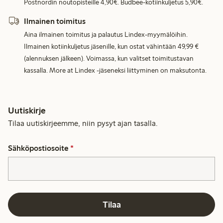
Postnordin noutopisteille 4,90€. Budbee-kotiinkuljetus 5,90€.
Ilmainen toimitus
Aina ilmainen toimitus ja palautus Lindex-myymälöihin.
Ilmainen kotiinkuljetus jäsenille, kun ostat vähintään 49,99 €
(alennuksen jälkeen). Voimassa, kun valitset toimitustavan
kassalla. More at Lindex -jäseneksi liittyminen on maksutonta.
Uutiskirje
Tilaa uutiskirjeemme, niin pysyt ajan tasalla.
Sähköpostiosoite
*
Tilaa