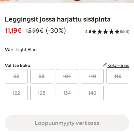
Leggingsit jossa harjattu sisäpinta
Alennettu hinta: 11,19 €
Normaalihinta: 15,99 €
30% alennus
11,19€
(-30%)
15,99€
4.8
(588)
Väri:
Light Blue
Valitse koko:
Koko-opas
Valitse koko:
92
98
104
110
116
122
128
134
140
Loppuunmyyty verkossa