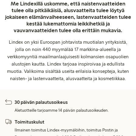
Me Lindexillä uskomme, että naistenvaatteiden
tulee olla pitkäikäisiä, alusvaatteita tulee löytyä
jokaiseen elämänvaiheeseen, lastenvaatteiden tulee
kestää lukemattomia leikkihetkiä ja
vauvanvaatteiden tulee olla erittäin mukavia.
Lindex on yksi Euroopan johtavista muotialan yrityksistä,
jolla on noin 440 myymälää 17 markkina-alueella ja
verkkomyyntiä maailmanlaajuisesti kolmansien osapuolien
alustojen kautta. Lindex tarjoaa inspiroivaa ja edullista
muotia. Valikoima sisältää useita erilaisia konsepteja, kuten
naisten- ja lastenvaatteita, alusvaatteita ja kosmetiikkaa.
30 päivän palautusoikeus
Aletuotteille tarjoamme 14 päivän palautusoikeuden.
Toimituskulut
Ilmainen toimitus Lindex-myymälöihin, toimitus Postin ja