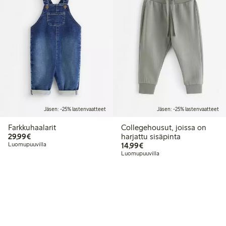
Jäsen: -25% lastenvaatteet
Jäsen: -25% lastenvaatteet
Farkkuhaalarit
Collegehousut, joissa on
29,99 €
29,99€
harjattu sisäpinta
14,99 €
Luomupuuvilla
14,99€
Luomupuuvilla