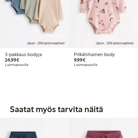
Online edition
Jäsen: -25% lastenvaatteet
Jäsen: -25% lastenvaatteet
3-pakkaus bodyja
Pitkähihainen body
24,99 €
9,99 €
24,99€
9,99€
Luomupuuvilla
Luomupuuvilla
Saatat myös tarvita näitä