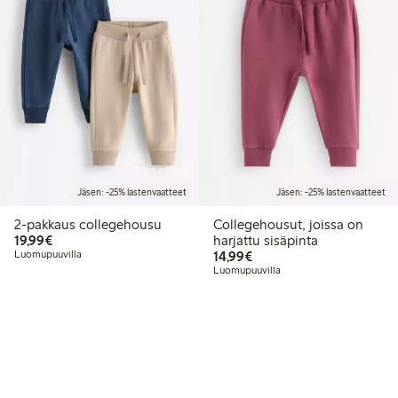
Online edition
Jäsen: -25% lastenvaatteet
Jäsen: -25% lastenvaatteet
2-pakkaus collegehousu
Collegehousut, joissa on
19,99 €
19,99€
harjattu sisäpinta
14,99 €
Luomupuuvilla
14,99€
Luomupuuvilla