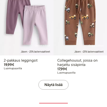
Online edition
Online edition
Jäsen: -25% lastenvaatteet
Jäsen: -25% lastenvaatteet
2-pakkaus leggingsit
Collegehousut, joissa on
19,99 €
19,99€
harjattu sisäpinta
17,99 €
Luomupuuvilla
17,99€
Luomupuuvilla
Näytä lisää