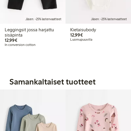
Jäsen: -25% lastenvaatteet
Jäsen: -25% lastenvaatteet
Leggingsit jossa harjattu
Kietaisubody
12,99 €
sisäpinta
12,99€
12,99 €
12,99€
Luomupuuvilla
In conversion cotton
Samankaltaiset tuotteet