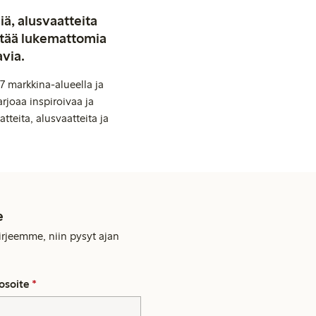
iä, alusvaatteita
stää lukemattomia
avia.
7 markkina-alueella ja
rjoaa inspiroivaa ja
tteita, alusvaatteita ja
e
kirjeemme, niin pysyt ajan
osoite
*