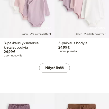
Online edition
Online edition
Jäsen: -25% lastenvaatteet
Jäsen: -25% lastenvaatteet
3-pakkaus yksivärisiä
3-pakkaus bodyja
24,99 €
kietaisubodyja
24,99€
24,99 €
24,99€
Luomupuuvilla
Luomupuuvilla
Näytä lisää