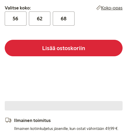
Valitse koko:
Koko-opas
Valitse koko:
56
62
68
Lisää ostoskoriin
Ilmainen toimitus
Ilmainen kotiinkuljetus jäsenille, kun ostat vähintään 49,99 €.