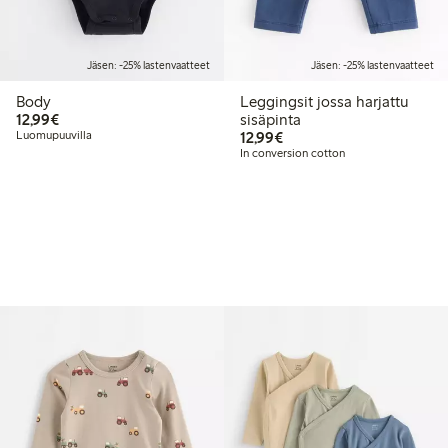
Jäsen: -25% lastenvaatteet
Jäsen: -25% lastenvaatteet
Body
Leggingsit jossa harjattu
12,99 €
12,99€
sisäpinta
12,99 €
Luomupuuvilla
12,99€
In conversion cotton