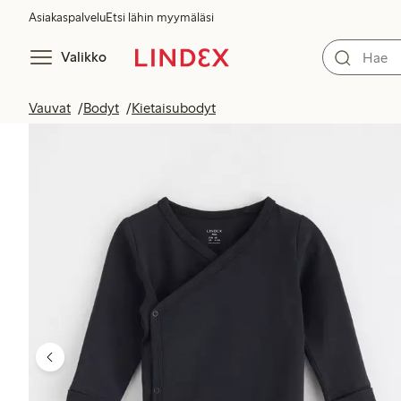
Asiakaspalvelu
Etsi lähin myymäläsi
Valikko
Vauvat
Bodyt
Kietaisubodyt