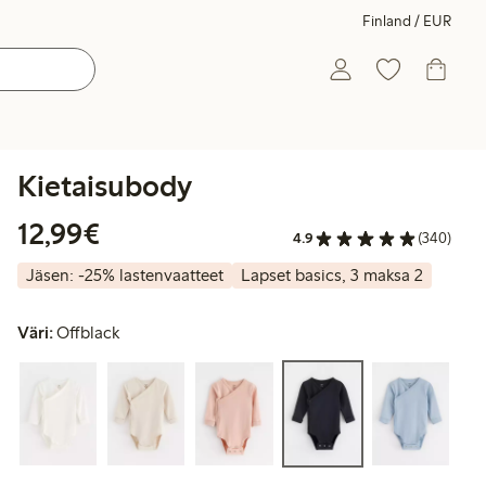
Finland / EUR
Kietaisubody
12,99 €
12,99€
4.9
(340)
Jäsen: -25% lastenvaatteet
Lapset basics, 3 maksa 2
Väri:
Offblack