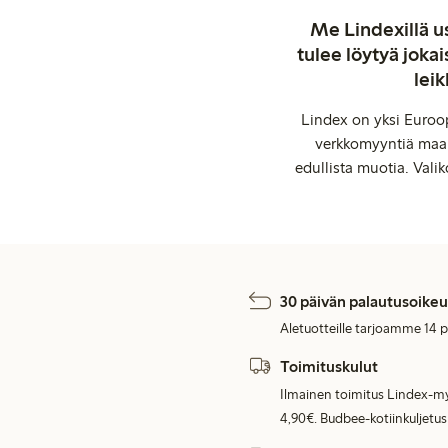
Me Lindexillä us
tulee löytyä jok
leik
Lindex on yksi Euroop
verkkomyyntiä maail
edullista muotia. Valik
30 päivän palautusoikeu
Aletuotteille tarjoamme 14 
Toimituskulut
Ilmainen toimitus Lindex-my
4,90€. Budbee-kotiinkuljetus