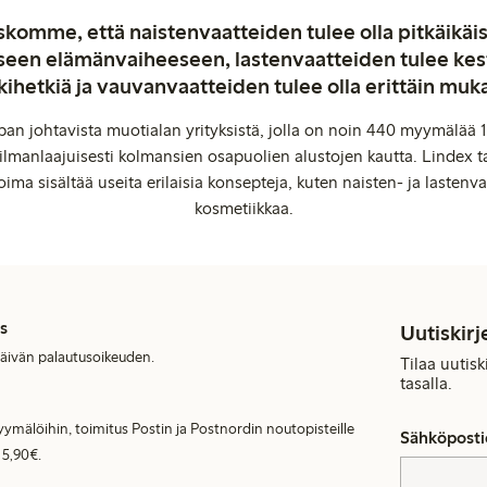
komme, että naistenvaatteiden tulee olla pitkäikäis
aiseen elämänvaiheeseen, lastenvaatteiden tulee ke
kihetkiä ja vauvanvaatteiden tulee olla erittäin muk
an johtavista muotialan yrityksistä, jolla on noin 440 myymälää 1
manlaajuisesti kolmansien osapuolien alustojen kautta. Lindex ta
oima sisältää useita erilaisia konsepteja, kuten naisten- ja lastenvaa
kosmetiikkaa.
s
Uutiskirj
päivän palautusoikeuden.
Tilaa uutis
tasalla.
ymälöihin, toimitus Postin ja Postnordin noutopisteille
Sähköposti
 5,90€.