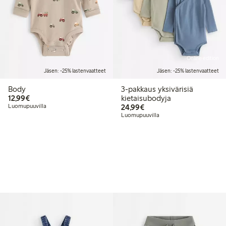
Online edition
Jäsen: -25% lastenvaatteet
Jäsen: -25% lastenvaatteet
Body
3-pakkaus yksivärisiä
12,99 €
12,99€
kietaisubodyja
24,99 €
Luomupuuvilla
24,99€
Luomupuuvilla