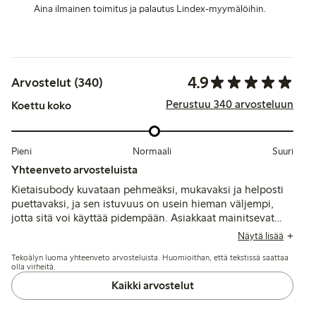
Aina ilmainen toimitus ja palautus Lindex-myymälöihin.
4.9
Arvostelut (340)
Perustuu 340 arvosteluun
Koettu koko
Pieni
Normaali
Suuri
Yhteenveto arvosteluista
Kietaisubody kuvataan pehmeäksi, mukavaksi ja helposti
puettavaksi, ja sen istuvuus on usein hieman väljempi,
jotta sitä voi käyttää pidempään. Asiakkaat mainitsevat
hyvän laatuisen kankaan, joka säilyttää pehmeytensä
Näytä lisää
pesun jälkeen, sekä käytännölliset ominaisuudet, kuten
Tekoälyn luoma yhteenveto arvosteluista. Huomioithan, että tekstissä saattaa
kaksinkertaiset sulkimet ja kietaisunapit, jotka parantavat
olla virheitä.
käyttömukavuutta. Pieniä haittoja ovat ajoittainen
Kaikki arvostelut
tiukkuus hihoissa ja painetun tekstin hieman
haalistuminen useiden pesujen jälkeen.