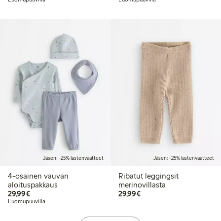
Jäsen: -25% lastenvaatteet
Jäsen: -25% lastenvaatteet
4-osainen vauvan
Ribatut leggingsit
aloituspakkaus
merinovillasta
29,99 €
29,99 €
29,99€
29,99€
Luomupuuvilla