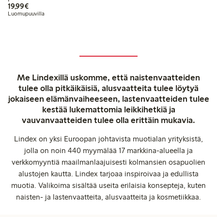
19,99 €
19,99€
Luomupuuvilla
Me Lindexillä uskomme, että naistenvaatteiden
tulee olla pitkäikäisiä, alusvaatteita tulee löytyä
jokaiseen elämänvaiheeseen, lastenvaatteiden tulee
kestää lukemattomia leikkihetkiä ja
vauvanvaatteiden tulee olla erittäin mukavia.
Lindex on yksi Euroopan johtavista muotialan yrityksistä,
jolla on noin 440 myymälää 17 markkina-alueella ja
verkkomyyntiä maailmanlaajuisesti kolmansien osapuolien
alustojen kautta. Lindex tarjoaa inspiroivaa ja edullista
muotia. Valikoima sisältää useita erilaisia konsepteja, kuten
naisten- ja lastenvaatteita, alusvaatteita ja kosmetiikkaa.