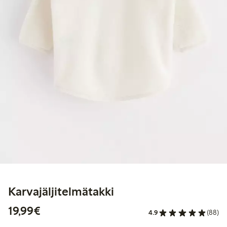
Karvajäljitelmätakki
19,99 €
19,99€
4.9
(88)