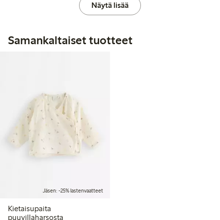
Näytä lisää
Samankaltaiset tuotteet
Jäsen: -25% lastenvaatteet
Kietaisupaita
puuvillaharsosta