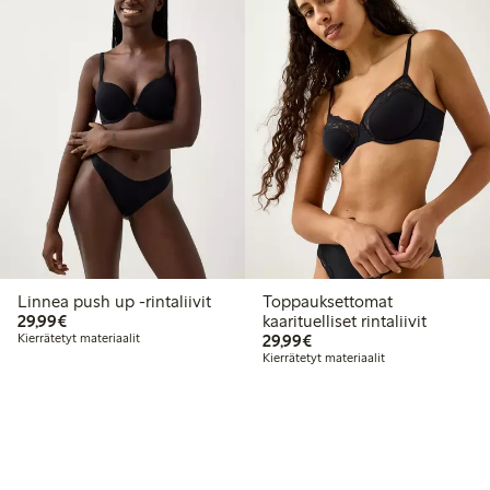
Linnea push up -rintaliivit
Toppauksettomat
29,99 €
29,99€
kaarituelliset rintaliivit
29,99 €
Kierrätetyt materiaalit
29,99€
Kierrätetyt materiaalit