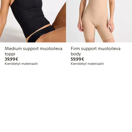
Medium support muotoileva
Firm support muotoileva
toppi
body
39,99 €
59,99 €
39,99€
59,99€
Kierrätetyt materiaalit
Kierrätetyt materiaalit