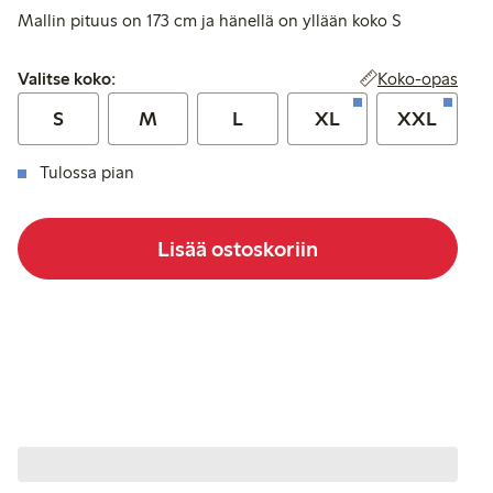
Mallin pituus on 173 cm ja hänellä on yllään koko S
Valitse koko:
Koko-opas
Valitse koko:
S
M
L
XL
XXL
Tulossa pian
Lisää ostoskoriin