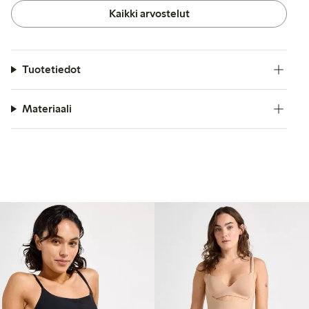
vaatteiden alla, mikä vaikuttaa kokonaismukavuuteen ja
Kaikki arvostelut
näkymättömyyteen.
Tuotetiedot
Materiaali