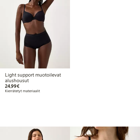
Light support muotoilevat
alushousut
24,99 €
24,99€
Kierrätetyt materiaalit