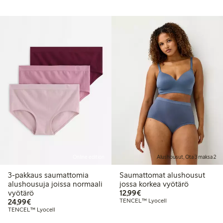
Online edition
Alushousut, Ota 3 maksa 2
3-pakkaus saumattomia
Saumattomat alushousut
alushousuja joissa normaali
jossa korkea vyötärö
12,99 €
vyötärö
12,99€
24,99 €
24,99€
TENCEL™ Lyocell
TENCEL™ Lyocell