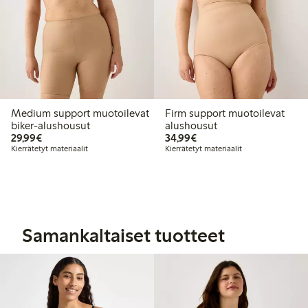
Medium support muotoilevat
Firm support muotoilevat
biker-alushousut
alushousut
29,99 €
34,99 €
29,99€
34,99€
Kierrätetyt materiaalit
Kierrätetyt materiaalit
Samankaltaiset tuotteet