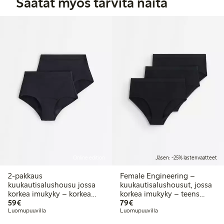
Saatat myös tarvita näitä
Online edition
Jäsen: -25% lastenvaatteet
2-pakkaus
Female Engineering –
kuukautisalushousu jossa
kuukautisalushousut, jossa
korkea imukyky – korkea
korkea imukyky – teens
59,00 €
79,00 €
vyötärö – Female
59€
hiphugger 3 kpl -pakkaus
79€
Engineering
Luomupuuvilla
Luomupuuvilla