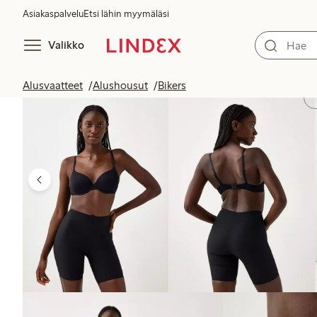
Asiakaspalvelu
Etsi lähin myymäläsi
Valikko
Alusvaatteet
Alushousut
Bikers