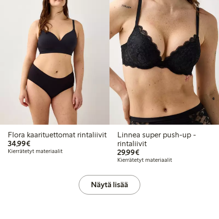
Flora kaarituettomat rintaliivit
Linnea super push-up -
34,99 €
34,99€
rintaliivit
29,99 €
Kierrätetyt materiaalit
29,99€
Kierrätetyt materiaalit
Näytä lisää