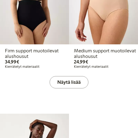
Firm support muotoilevat
Medium support muotoilevat
alushousut
alushousut
34,99 €
24,99 €
34,99€
24,99€
Kierrätetyt materiaalit
Kierrätetyt materiaalit
Näytä lisää