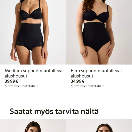
Medium support muotoilevat
Firm support muotoilevat
alushousut
alushousut
39,99 €
34,99 €
39,99€
34,99€
Kierrätetyt materiaalit
Kierrätetyt materiaalit
Saatat myös tarvita näitä