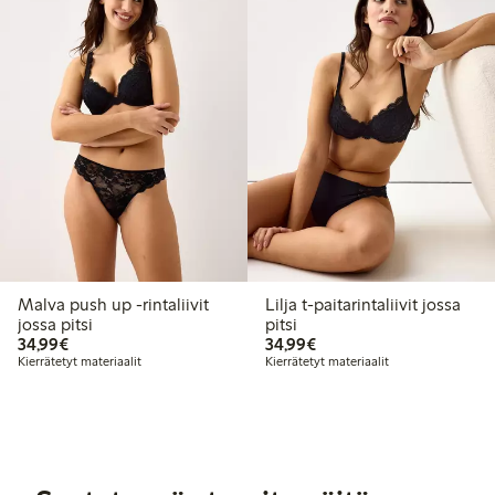
Malva push up -rintaliivit
Lilja t-paitarintaliivit jossa
jossa pitsi
pitsi
34,99 €
34,99 €
34,99€
34,99€
Kierrätetyt materiaalit
Kierrätetyt materiaalit