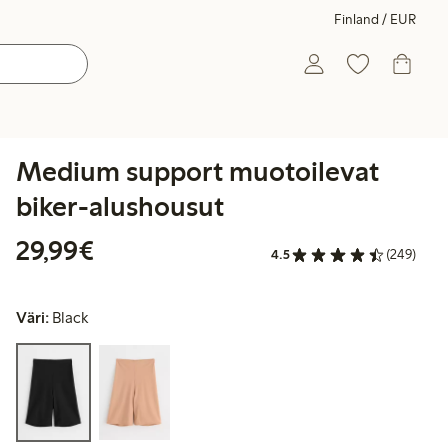
Finland / EUR
Medium support muotoilevat
biker-alushousut
29,99 €
29,99€
4.5
(249)
Väri:
Black