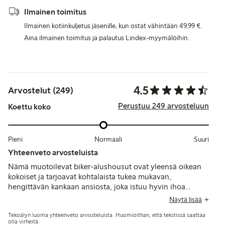
Ilmainen toimitus
Ilmainen kotiinkuljetus jäsenille, kun ostat vähintään 49,99 €.
Aina ilmainen toimitus ja palautus Lindex-myymälöihin.
4.5
Arvostelut (249)
Perustuu 249 arvosteluun
Koettu koko
Pieni
Normaali
Suuri
Yhteenveto arvosteluista
Nämä muotoilevat biker-alushousut ovat yleensä oikean
kokoiset ja tarjoavat kohtalaista tukea mukavan,
hengittävän kankaan ansiosta, joka istuu hyvin ihoa
vasten. Jotkut asiakkaat mainitsevat ongelmia
Näytä lisää
vyötärönauhan rullaantumisen tai puristamisen kanssa, ja
Tekoälyn luoma yhteenveto arvosteluista. Huomioithan, että tekstissä saattaa
lahkeiden saumat voivat tuntua tiukoilta tai näkyä
olla virheitä.