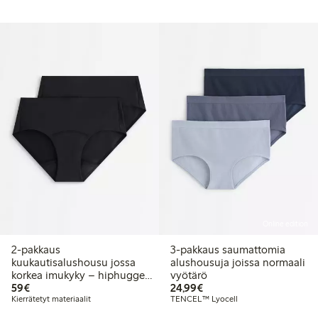
Online edition
2-pakkaus
3-pakkaus saumattomia
kuukautisalushousu jossa
alushousuja joissa normaali
korkea imukyky – hiphugger
vyötärö
59,00 €
24,99 €
– Female Engineering
59€
24,99€
Kierrätetyt materiaalit
TENCEL™ Lyocell