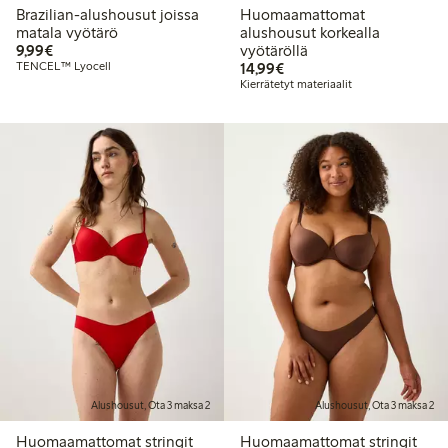
Brazilian-alushousut joissa
Huomaamattomat
matala vyötärö
alushousut korkealla
9,99 €
9,99€
vyötäröllä
14,99 €
TENCEL™ Lyocell
14,99€
Kierrätetyt materiaalit
Alushousut, Ota 3 maksa 2
Alushousut, Ota 3 maksa 2
Huomaamattomat stringit
Huomaamattomat stringit