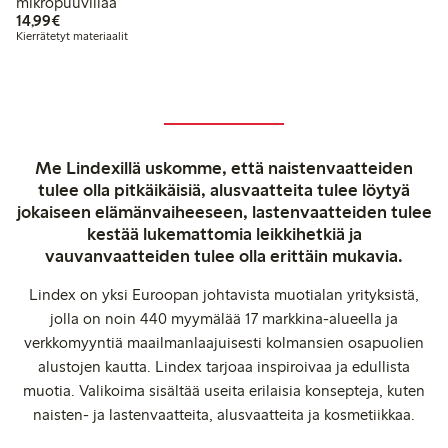
mikropuuvillaa
14,99 €
14,99€
Kierrätetyt materiaalit
Me Lindexillä uskomme, että naistenvaatteiden
tulee olla pitkäikäisiä, alusvaatteita tulee löytyä
jokaiseen elämänvaiheeseen, lastenvaatteiden tulee
kestää lukemattomia leikkihetkiä ja
vauvanvaatteiden tulee olla erittäin mukavia.
Lindex on yksi Euroopan johtavista muotialan yrityksistä,
jolla on noin 440 myymälää 17 markkina-alueella ja
verkkomyyntiä maailmanlaajuisesti kolmansien osapuolien
alustojen kautta. Lindex tarjoaa inspiroivaa ja edullista
muotia. Valikoima sisältää useita erilaisia konsepteja, kuten
naisten- ja lastenvaatteita, alusvaatteita ja kosmetiikkaa.