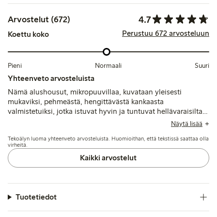
4.7
Arvostelut (672)
Perustuu 672 arvosteluun
Koettu koko
Pieni
Normaali
Suuri
Yhteenveto arvosteluista
Nämä alushousut, mikropuuvillaa, kuvataan yleisesti
mukaviksi, pehmeästä, hengittävästä kankaasta
valmistetuiksi, jotka istuvat hyvin ja tuntuvat hellävaraisilta
ihoa vasten. Useimmat asiakkaat kokevat istuvuuden olevan
Näytä lisää
oikean kokoinen ja arvostavat hyvää joustavuutta sekä
Tekoälyn luoma yhteenveto arvosteluista. Huomioithan, että tekstissä saattaa olla
muodon säilymistä, vaikka jotkut mainitsevat kokovaihteluita
virheitä.
ja satunnaisia ongelmia saumoissa tai pitsissä, jotka
Kaikki arvostelut
aiheuttavat lievää epämukavuutta.
Tuotetiedot