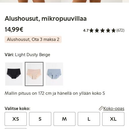
Alushousut, mikropuuvillaa
14,99 €
14,99€
4.7
(672)
Alushousut, Ota 3 maksa 2
Väri:
Light Dusty Beige
Mallin pituus on 172 cm ja hänellä on yllään koko S
Valitse koko:
Koko-opas
Valitse koko:
XS
S
M
L
XL