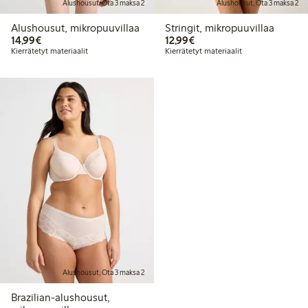
Alushousut, Ota 3 maksa 2
Alushousut, Ota 3 maksa 2
Alushousut, mikropuuvillaa
Stringit, mikropuuvillaa
14,99 €
12,99 €
14,99€
12,99€
Kierrätetyt materiaalit
Kierrätetyt materiaalit
Alushousut, Ota 3 maksa 2
Brazilian-alushousut,