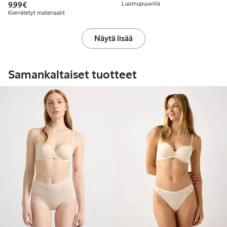
9,99 €
9,99€
Luomupuuvilla
Kierrätetyt materiaalit
Näytä lisää
Samankaltaiset tuotteet