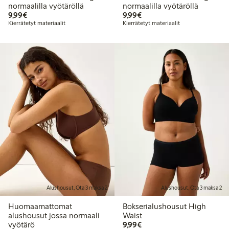
normaalilla vyötäröllä
normaalilla vyötäröllä
9,99 €
9,99 €
9,99€
9,99€
Kierrätetyt materiaalit
Kierrätetyt materiaalit
Alushousut, Ota 3 maksa 2
Alushousut, Ota 3 maksa 2
Huomaamattomat
Bokserialushousut High
alushousut jossa normaali
Waist
9,99 €
vyötärö
9,99€