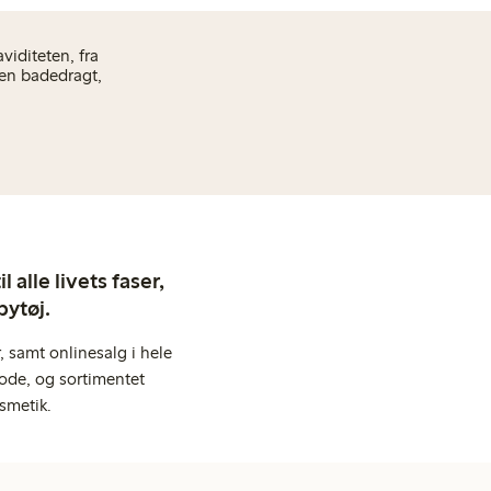
viditeten, fra
 en badedragt,
 alle livets faser,
bytøj.
 samt onlinesalg i hele
ode, og sortimentet
smetik.