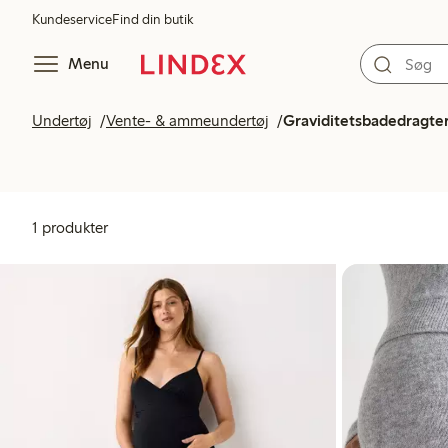
Kundeservice
Find din butik
Menu
Undertøj
Vente- & ammeundertøj
Graviditetsbadedragte
1 produkter