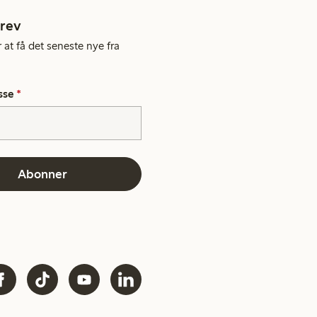
rev
 at få det seneste nye fra
sse
*
Abonner