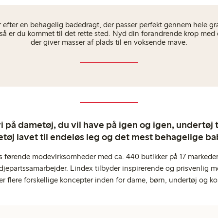
 efter en behagelig badedragt, der passer perfekt gennem hele gra
, så er du kommet til det rette sted. Nyd din forandrende krop med
der giver masser af plads til en voksende mave.
 på dametøj, du vil have på igen og igen, undertøj til
tøj lavet til endeløs leg og det mest behagelige ba
s førende modevirksomheder med ca. 440 butikker på 17 markeder,
jepartssamarbejder. Lindex tilbyder inspirerende og prisvenlig m
er flere forskellige koncepter inden for dame, børn, undertøj og ko