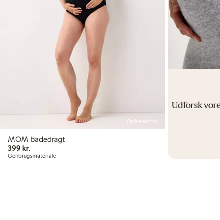
Udforsk vores
Online edition
MOM badedragt
399,00 kr.
399 kr.
Genbrugsmateriale