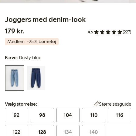
Joggers med denim-look
179,00 kr.
179 kr.
4.9
(227)
Medlem: -25% børnetøj
Farve:
Dusty blue
Vælg størrelse:
Størrelsesguide
Vælg størrelse:
92
98
104
110
116
122
128
134
140