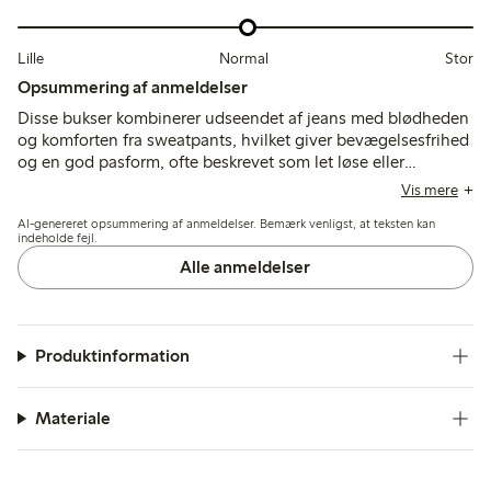
Lille
Normal
Stor
Opsummering af anmeldelser
Disse bukser kombinerer udseendet af jeans med blødheden
og komforten fra sweatpants, hvilket giver bevægelsesfrihed
og en god pasform, ofte beskrevet som let løse eller
justerbare i taljen. Stoffet er generelt blødt og let, velegnet
Vis mere
til leg og varmere vejr, selvom nogle nævner bekymringer
AI-genereret opsummering af anmeldelser. Bemærk venligst, at teksten kan
om tyndhed og falmen ved hyppig brug.
indeholde fejl.
Alle anmeldelser
Produktinformation
Materiale