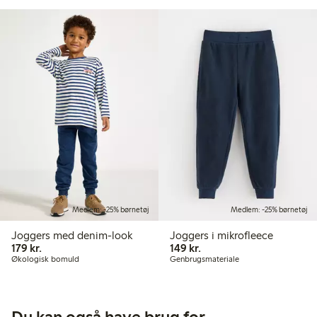
Medlem: -25% børnetøj
Medlem: -25% børnetøj
Joggers med denim-look
Joggers i mikrofleece
179,00 kr.
149,00 kr.
179 kr.
149 kr.
Økologisk bomuld
Genbrugsmateriale
Du kan også have brug for