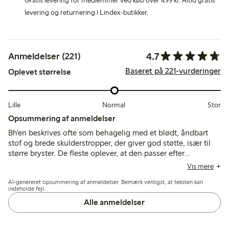
Gratis levering for medlemmer ved køb over 499 kr. Altid gratis
levering og returnering i Lindex-butikker.
4.7
Anmeldelser (221)
Baseret på 221-vurderinger
Oplevet størrelse
Lille
Normal
Stor
Opsummering af anmeldelser
Bh'en beskrives ofte som behagelig med et blødt, åndbart
stof og brede skulderstropper, der giver god støtte, især til
større bryster. De fleste oplever, at den passer efter
størrelsen, selvom nogle bemærker, at den strækker sig ved
Vis mere
brug, og at stropperne kan glide, eller at skålene kan give
AI-genereret opsummering af anmeldelser. Bemærk venligst, at teksten kan
mindre dækning til fyldigere former.
indeholde fejl.
Alle anmeldelser