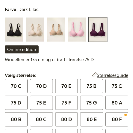
Farve:
Dark Lilac
Online edition
Modellen er 175 cm og er iført størrelse 75 D
Vælg størrelse:
Størrelsesguide
Vælg størrelse:
70 C
70 D
70 E
75 B
75 C
75 D
75 E
75 F
75 G
80 A
80 B
80 C
80 D
80 E
80 F