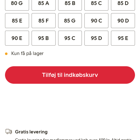
80 G
85 A
85 B
85 C
85 D
85 E
85 F
85 G
90 C
90 D
90 E
95 B
95 C
95 D
95 E
Kun få på lager
Tilføj til indkøbskurv
Gratis levering