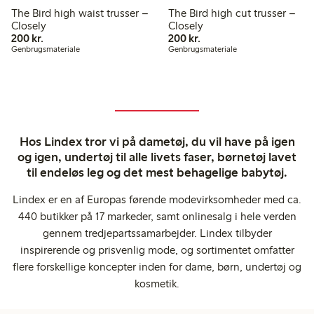
The Bird high waist trusser –
The Bird high cut trusser –
Closely
Closely
200,00 kr.
200,00 kr.
200 kr.
200 kr.
Genbrugsmateriale
Genbrugsmateriale
Hos Lindex tror vi på dametøj, du vil have på igen
og igen, undertøj til alle livets faser, børnetøj lavet
til endeløs leg og det mest behagelige babytøj.
Lindex er en af Europas førende modevirksomheder med ca.
440 butikker på 17 markeder, samt onlinesalg i hele verden
gennem tredjepartssamarbejder. Lindex tilbyder
inspirerende og prisvenlig mode, og sortimentet omfatter
flere forskellige koncepter inden for dame, børn, undertøj og
kosmetik.