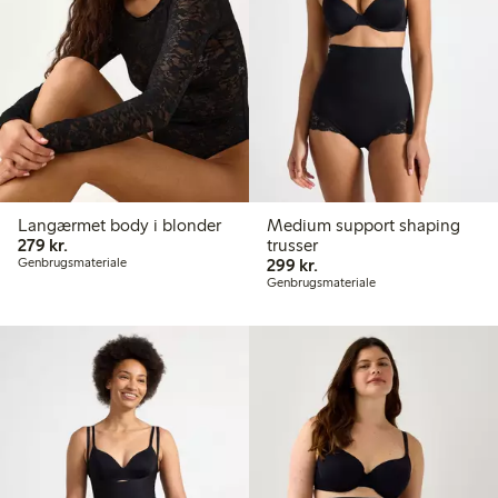
Langærmet body i blonder
Medium support shaping
279,00 kr.
279 kr.
trusser
299,00 kr.
Genbrugsmateriale
299 kr.
Genbrugsmateriale