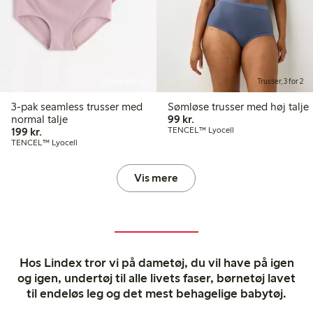
Online edition
Trusser, 3 for 2
3-pak seamless trusser med
Sømløse trusser med høj talje
99,00 kr.
normal talje
99 kr.
199,00 kr.
199 kr.
TENCEL™ Lyocell
TENCEL™ Lyocell
Vis mere
Hos Lindex tror vi på dametøj, du vil have på igen
og igen, undertøj til alle livets faser, børnetøj lavet
til endeløs leg og det mest behagelige babytøj.