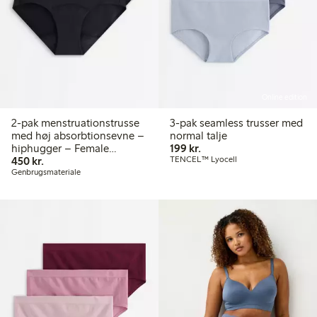
Online edition
2-pak menstruationstrusse
3-pak seamless trusser med
med høj absorbtionsevne –
normal talje
199,00 kr.
hiphugger – Female
199 kr.
450,00 kr.
Engineering
450 kr.
TENCEL™ Lyocell
Genbrugsmateriale