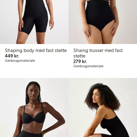
Shaping body med fast støtte
Shaing trusser med fast
449,00 kr.
449 kr.
støtte
279,00 kr.
Genbrugsmateriale
279 kr.
Genbrugsmateriale