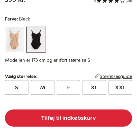
4
(56)
Farve:
Black
Modellen er 173 cm og er iført størrelse S
Vælg størrelse:
Størrelsesguide
Vælg størrelse:
S
M
L
XL
XXL
Tilføj til indkøbskurv