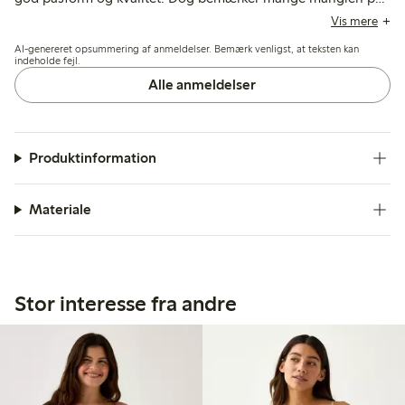
en åbning i skridtet, hvilket gør det besværligt at bruge
Vis mere
toilettet og begrænser praktisk anvendelse ved længere tids
AI-genereret opsummering af anmeldelser. Bemærk venligst, at teksten kan
brug.
indeholde fejl.
Alle anmeldelser
Produktinformation
Materiale
Stor interesse fra andre