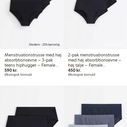
Medlem: -25% børnetøj
Online edition
Menstruationstrusse med høj
2-pak menstruationstrusse
absorbtionsevne – 3-pak
med høj absorbtionsevne –
teens hiphugger – Female
høj talje – Female
590,00 kr.
450,00 kr.
Engineering
590 kr.
Engineering
450 kr.
Økologisk bomuld
Økologisk bomuld