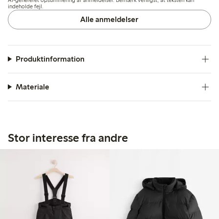
passer til slankere figurer. Overordnet set ses bukserne som
indeholde fejl.
et praktisk valg for børn, selvom nogle bekymringer om
Alle anmeldelser
stivhed og pasform fortsætter.
Produktinformation
Materiale
Stor interesse fra andre