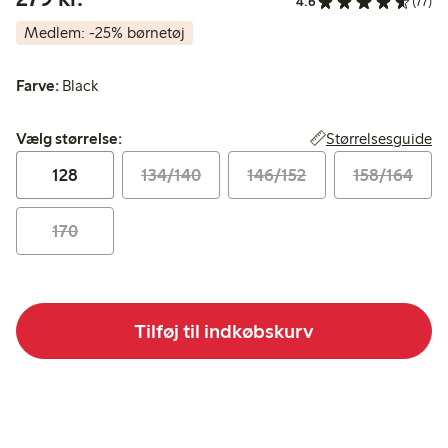
4.6
(77)
Medlem: -25% børnetøj
Farve:
Black
Vælg størrelse:
Størrelsesguide
Vælg størrelse:
128
134/140
146/152
158/164
170
Tilføj til indkøbskurv