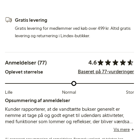
Gratis levering
Gratis levering for medlemmer ved køb over 499 kr. Altid gratis
levering og returnering i Lindex-butikker.
4.6
Anmeldelser (77)
Baseret på 77-vurderinger
Oplevet størrelse
Lille
Normal
Stor
Opsummering af anmeldelser
Kunder rapporterer, at de vandtætte bukser generelt er
nemme at tage på og godt egnet til udendørs aktiviteter,
med funktioner som lommer og reflekser, der bliver værdsat.
Dog bemærker mange, at pasformen kan være stor, især ved
Vis mere
taljen, hvilket gør justeringer vanskelige, og som måske ikke
AI-genereret opsummering af anmeldelser. Bemærk venligst, at teksten kan