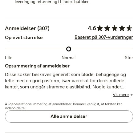
levering og returnering i Lindex-butikker.
4.6
Anmeldelser (307)
Baseret på 307-vurderinger
Oplevet størrelse
Lille
Normal
Stor
Opsummering af anmeldelser
Disse sokker beskrives generelt som bløde, behagelige og
lette med en god pasform, især værdsat for deres rullede
kanter, som undgår stramme elastikbånd. Nogle kunder
bemærker problemer med, at sokkerne glider ned eller ruller,
Vis mere
og enkelte nævner holdbarhedsproblemer som fnuldren og
AI-genereret opsummering af anmeldelser. Bemærk venligst, at teksten kan
huller efter vask.
indeholde fejl.
Alle anmeldelser