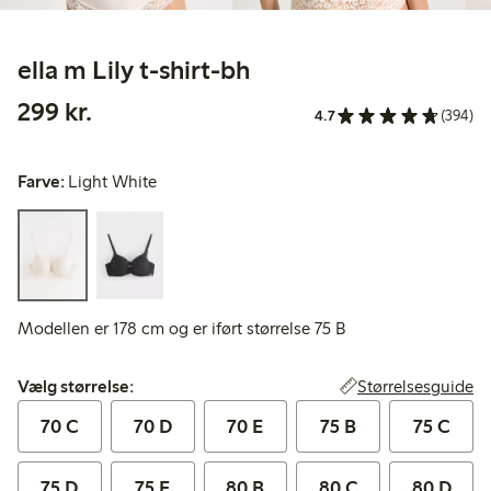
ella m Lily t-shirt-bh
299,00 kr.
299 kr.
4.7
(394)
Farve:
Light White
Modellen er 178 cm og er iført størrelse 75 B
Vælg størrelse:
Størrelsesguide
Vælg størrelse:
70 C
70 D
70 E
75 B
75 C
75 D
75 E
80 B
80 C
80 D