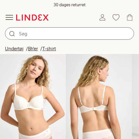
30 dages returret
Produkter på billedet
Undertøj
Bh'er
T-shirt