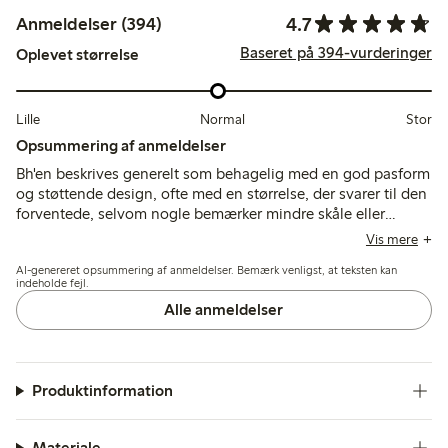
4.7
Anmeldelser (394)
Baseret på 394-vurderinger
Oplevet størrelse
Lille
Normal
Stor
Opsummering af anmeldelser
Bh'en beskrives generelt som behagelig med en god pasform
og støttende design, ofte med en størrelse, der svarer til den
forventede, selvom nogle bemærker mindre skåle eller
kortere stropper. Stoffet er blødt og behageligt mod huden,
Vis mere
med rapporter om kvalitetsstingning og fastholdelse af
AI-genereret opsummering af anmeldelser. Bemærk venligst, at teksten kan
formen, mens der lejlighedsvis opstår problemer med, at
indeholde fejl.
stropperne glider, og holdbarheden af bøjlerne.
Alle anmeldelser
Produktinformation
Materiale