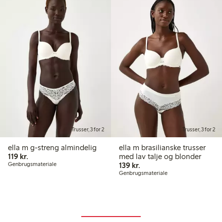
Trusser, 3 for 2
Trusser, 3 for 2
ella m g-streng almindelig
ella m brasilianske trusser
119,00 kr.
119 kr.
med lav talje og blonder
139,00 kr.
Genbrugsmateriale
139 kr.
Genbrugsmateriale