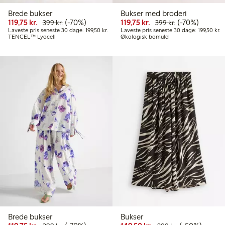
Brede bukser
Bukser med broderi
Nedsat pris: 119,75 kr.
Normalpris: 399,00 kr.
70 % rabat
Nedsat pris: 119,75 kr
Normalpris: 39
70 % rabat
119,75 kr.
(-70%)
119,75 kr.
(-70%)
399 kr.
399 kr.
Laveste pris seneste 30 dage: 199,50 kr.
La
Laveste pris seneste 30 dage: 199,50 kr.
Laveste pris seneste 30 dage: 199,50 kr.
TENCEL™ Lyocell
Økologisk bomuld
Brede bukser
Bukser