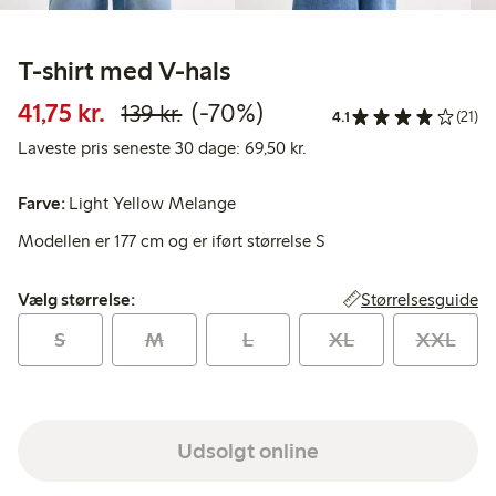
T-shirt med V-hals
Nedsat pris: 41,75 kr.
Normalpris: 139,00 kr.
70 % rabat
41,75 kr.
(-70%)
139 kr.
4.1
(21)
Laveste pris seneste 30 d
Laveste pris seneste 30 dage: 69,50 kr.
Farve:
Light Yellow Melange
Modellen er 177 cm og er iført størrelse S
Vælg størrelse:
Størrelsesguide
Vælg størrelse:
S
M
L
XL
XXL
Udsolgt online