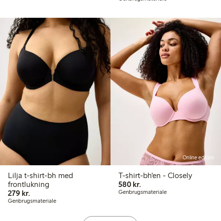
Online edition
Lilja t-shirt-bh med
T-shirt-bh'en - Closely
580,00 kr.
frontlukning
580 kr.
279,00 kr.
279 kr.
Genbrugsmateriale
Genbrugsmateriale