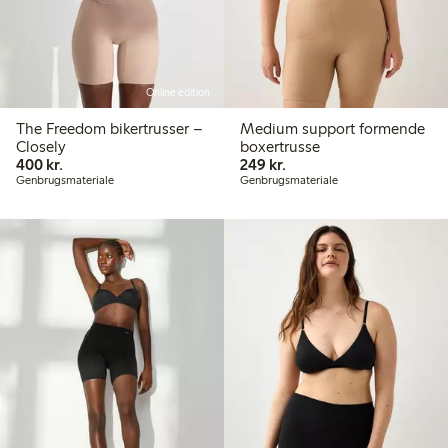
Online edition
The Freedom bikertrusser –
Medium support formende
Closely
boxertrusse
400,00 kr.
249,00 kr.
400 kr.
249 kr.
Genbrugsmateriale
Genbrugsmateriale