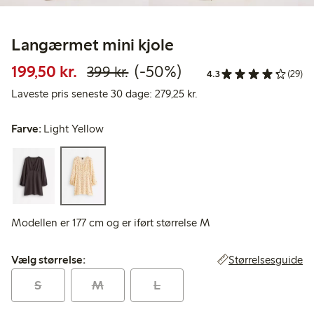
Langærmet mini kjole
Nedsat pris: 199,50 kr.
Normalpris: 399,00 kr.
50 % rabat
199,50 kr.
(-50%)
399 kr.
4.3
(29)
Laveste pris seneste 30 d
Laveste pris seneste 30 dage: 279,25 kr.
Farve:
Light Yellow
Modellen er 177 cm og er iført størrelse M
Vælg størrelse:
Størrelsesguide
Vælg størrelse:
S
M
L