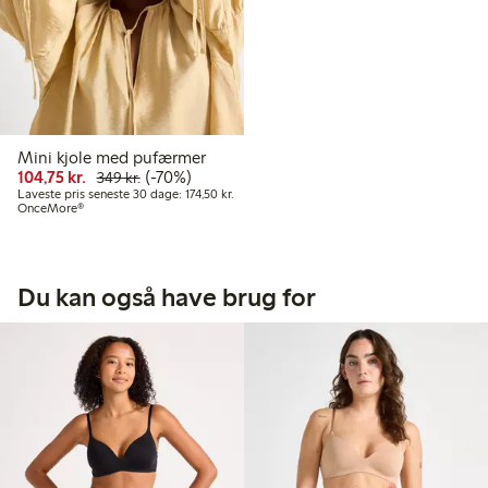
Mini kjole med pufærmer
Nedsat pris: 104,75 kr.
Normalpris: 349,00 kr.
70 % rabat
104,75 kr.
(-70%)
349 kr.
Laveste pris seneste 30 dage: 174,50 kr.
Laveste pris seneste 30 dage: 174,50 kr.
OnceMore®
Du kan også have brug for