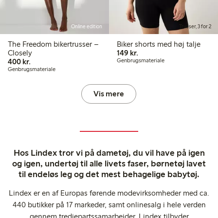
Online edition
Trusser, 3 for 2
The Freedom bikertrusser –
Biker shorts med høj talje
149,00 kr.
Closely
149 kr.
400,00 kr.
400 kr.
Genbrugsmateriale
Genbrugsmateriale
Vis mere
Hos Lindex tror vi på dametøj, du vil have på igen
og igen, undertøj til alle livets faser, børnetøj lavet
til endeløs leg og det mest behagelige babytøj.
Lindex er en af Europas førende modevirksomheder med ca.
440 butikker på 17 markeder, samt onlinesalg i hele verden
gennem tredjepartssamarbejder. Lindex tilbyder