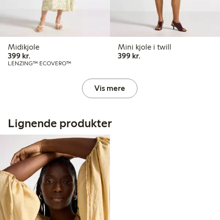
Midikjole
Mini kjole i twill
399,00 kr.
399,00 kr.
399 kr.
399 kr.
LENZING™ ECOVERO™
Vis mere
Lignende produkter