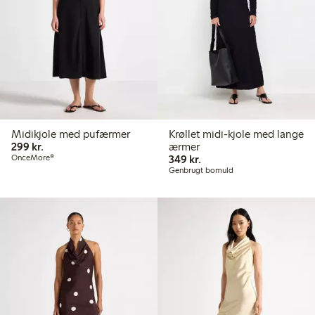
Midikjole med pufærmer
Krøllet midi-kjole med lange
299,00 kr.
299 kr.
ærmer
349,00 kr.
OnceMore®
349 kr.
Genbrugt bomuld