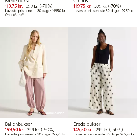
Brede bukser
Chinos
Nedsat pris: 119,75 kr.
Normalpris: 399,00 kr.
70 % rabat
Nedsat pris: 119,75 kr
Normalpris: 39
70 % rabat
119,75 kr.
(-70%)
119,75 kr.
(-70%)
399 kr.
399 kr.
Laveste pris seneste 30 dage: 199,50 kr.
La
Laveste pris seneste 30 dage: 199,50 kr.
Laveste pris seneste 30 dage: 199,50 kr.
OnceMore®
Online edition
Ballonbukser
Brede bukser
Nedsat pris: 199,50 kr.
Normalpris: 399,00 kr.
50 % rabat
Nedsat pris: 149,50 k
Normalpris: 29
50 % rabat
199,50 kr.
(-50%)
149,50 kr.
(-50%)
399 kr.
299 kr.
Laveste pris seneste 30 dage: 279,25 kr.
L
Laveste pris seneste 30 dage: 279,25 kr.
Laveste pris seneste 30 dage: 209,25 kr.