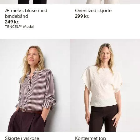
Ærmeløs bluse med
Oversized skjorte
299,00 kr.
bindebånd
299 kr.
249,00 kr.
249 kr.
TENCEL™ Modal
Skjorte i viskose
Kortærmet top