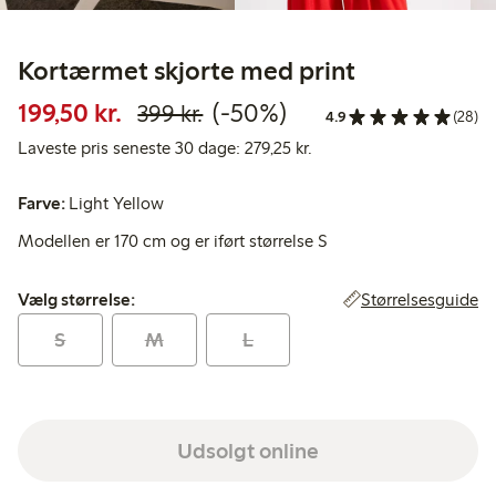
Kortærmet skjorte med print
Nedsat pris: 199,50 kr.
Normalpris: 399,00 kr.
50 % rabat
199,50 kr.
(-50%)
399 kr.
4.9
(28)
Laveste pris seneste 30 d
Laveste pris seneste 30 dage: 279,25 kr.
Farve:
Light Yellow
Modellen er 170 cm og er iført størrelse S
Vælg størrelse:
Størrelsesguide
Vælg størrelse:
S
M
L
Udsolgt online