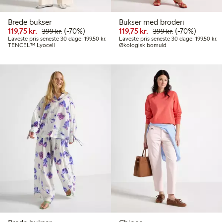
Brede bukser
Bukser med broderi
Nedsat pris: 119,75 kr.
Normalpris: 399,00 kr.
70 % rabat
Nedsat pris: 119,75 kr
Normalpris: 39
70 % rabat
119,75 kr.
(-70%)
119,75 kr.
(-70%)
399 kr.
399 kr.
Laveste pris seneste 30 dage: 199,50 kr.
La
Laveste pris seneste 30 dage: 199,50 kr.
Laveste pris seneste 30 dage: 199,50 kr.
TENCEL™ Lyocell
Økologisk bomuld