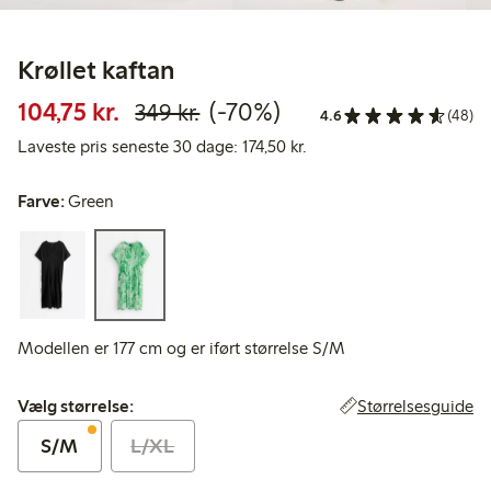
Krøllet kaftan
Nedsat pris: 104,75 kr.
Normalpris: 349,00 kr.
70 % rabat
104,75 kr.
(-70%)
349 kr.
4.6
(48)
Laveste pris seneste 30 d
Laveste pris seneste 30 dage: 174,50 kr.
Farve:
Green
Modellen er 177 cm og er iført størrelse S/M
Vælg størrelse:
Størrelsesguide
Vælg størrelse:
S/M
L/XL