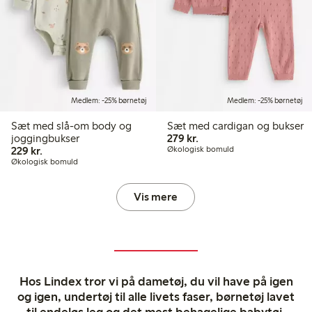
Medlem: -25% børnetøj
Medlem: -25% børnetøj
Sæt med slå-om body og
Sæt med cardigan og bukser
279,00 kr.
joggingbukser
279 kr.
229,00 kr.
229 kr.
Økologisk bomuld
Økologisk bomuld
Vis mere
Hos Lindex tror vi på dametøj, du vil have på igen
og igen, undertøj til alle livets faser, børnetøj lavet
til endeløs leg og det mest behagelige babytøj.