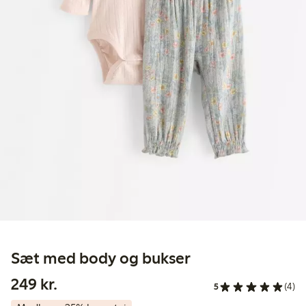
Sæt med body og bukser
249,00 kr.
249 kr.
5
(4)