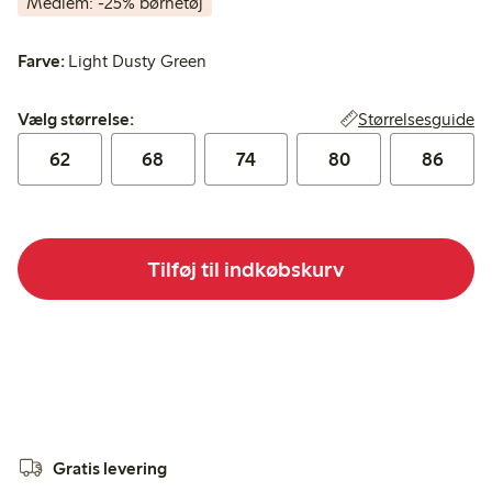
Medlem: -25% børnetøj
Farve:
Light Dusty Green
Vælg størrelse:
Størrelsesguide
Vælg størrelse:
62
68
74
80
86
Tilføj til indkøbskurv
Gratis levering